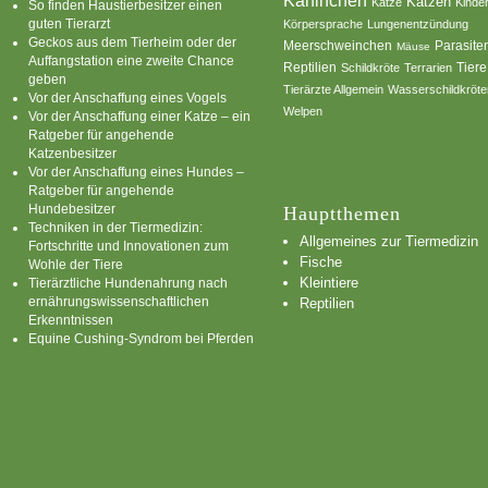
Kaninchen
Katzen
Katze
Kinde
So finden Haustierbesitzer einen
guten Tierarzt
Körpersprache
Lungenentzündung
Geckos aus dem Tierheim oder der
Parasite
Meerschweinchen
Mäuse
Auffangstation eine zweite Chance
Reptilien
Tiere
Schildkröte
Terrarien
geben
Tierärzte Allgemein
Wasserschildkröte
Vor der Anschaffung eines Vogels
Welpen
Vor der Anschaffung einer Katze – ein
Ratgeber für angehende
Katzenbesitzer
Vor der Anschaffung eines Hundes –
Ratgeber für angehende
Hundebesitzer
Hauptthemen
Techniken in der Tiermedizin:
Allgemeines zur Tiermedizin
Fortschritte und Innovationen zum
Fische
Wohle der Tiere
Kleintiere
Tierärztliche Hundenahrung nach
ernährungswissenschaftlichen
Reptilien
Erkenntnissen
Equine Cushing-Syndrom bei Pferden