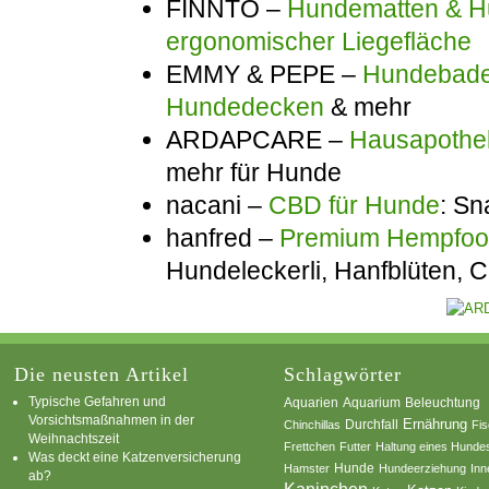
FINNTO –
Hundematten & Hu
ergonomischer Liegefläche
EMMY & PEPE –
Hundebadem
Hundedecken
& mehr
ARDAPCARE –
Hausapothek
mehr für Hunde
nacani –
CBD für Hunde
: Sn
hanfred –
Premium Hempfo
Hundeleckerli, Hanfblüten,
Die neusten Artikel
Schlagwörter
Typische Gefahren und
Aquarium
Aquarien
Beleuchtung
Vorsichtsmaßnahmen in der
Ernährung
Durchfall
Chinchillas
Fi
Weihnachtszeit
Frettchen
Futter
Haltung eines Hunde
Was deckt eine Katzenversicherung
Hamster
Hunde
Hundeerziehung
Inn
ab?