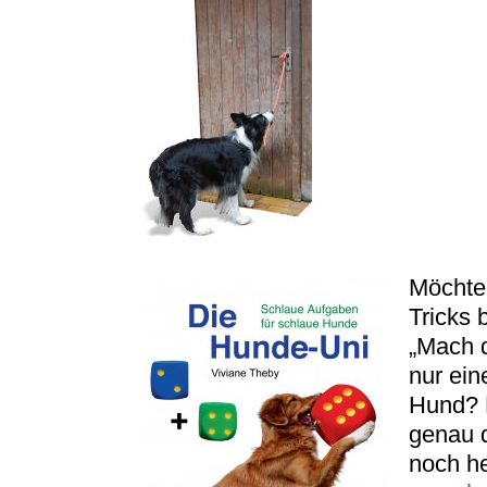
Möchte
Tricks 
„Mach d
nur ein
Hund? 
genau d
noch he