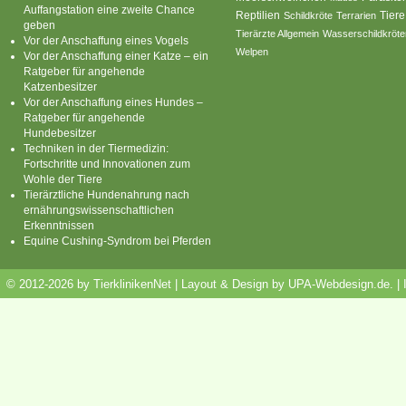
Auffangstation eine zweite Chance
Reptilien
Tiere
Schildkröte
Terrarien
geben
Tierärzte Allgemein
Wasserschildkröte
Vor der Anschaffung eines Vogels
Welpen
Vor der Anschaffung einer Katze – ein
Ratgeber für angehende
Katzenbesitzer
Vor der Anschaffung eines Hundes –
Ratgeber für angehende
Hundebesitzer
Techniken in der Tiermedizin:
Fortschritte und Innovationen zum
Wohle der Tiere
Tierärztliche Hundenahrung nach
ernährungswissenschaftlichen
Erkenntnissen
Equine Cushing-Syndrom bei Pferden
© 2012-2026 by TierklinikenNet | Layout & Design by
UPA-Webdesign.de
.
|