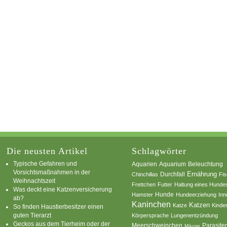
Die neusten Artikel
Schlagwörter
Typische Gefahren und
Aquarium
Aquarien
Beleuchtung
Vorsichtsmaßnahmen in der
Ernährung
Durchfall
Chinchillas
Fi
Weihnachtszeit
Frettchen
Futter
Haltung eines Hunde
Was deckt eine Katzenversicherung
Hamster
Hunde
Hundeerziehung
Inn
ab?
Kaninchen
Katzen
Katze
Kinde
So finden Haustierbesitzer einen
guten Tierarzt
Körpersprache
Lungenentzündung
Geckos aus dem Tierheim oder der
Parasite
Meerschweinchen
Mäuse