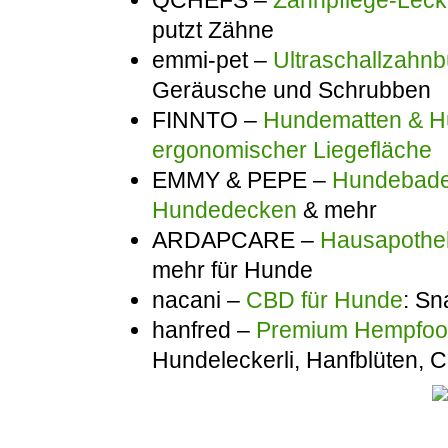
putzt Zähne
emmi-pet –
Ultraschallzahnb
Geräusche und Schrubben
FINNTO –
Hundematten & Hu
ergonomischer Liegefläche
EMMY & PEPE –
Hundebadem
Hundedecken
& mehr
ARDAPCARE –
Hausapothek
mehr für Hunde
nacani –
CBD für Hunde
: Sn
hanfred –
Premium Hempfo
Hundeleckerli, Hanfblüten,