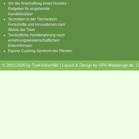
Vor der Anschaffung eines Hundes –
Ratgeber für angehende
Hundebesitzer
Techniken in der Tiermedizin:
Fortschritte und Innovationen zum
Wohle der Tiere
Tierärztliche Hundenahrung nach
ernährungswissenschaftlichen
Erkenntnissen
Equine Cushing-Syndrom bei Pferden
© 2012-2026 by TierklinikenNet | Layout & Design by
UPA-Webdesign.de
.
|