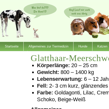
Startseite
Allgemeines zur Tiermedizin
Hunde
Katzen
Glatthaar-Meerschw
Dienstleister
Körperlänge:
20 – 25 cm
Gewicht:
800 – 1400 kg
Lebenserwartung:
6 – 12 Jah
Fell:
2- 3 cm kurz, glänzendes 
Farbe:
Goldagonti, Lilac, Cre
Schoko, Beige-Weiß