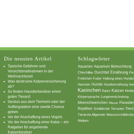
Die neusten Artikel
Schlagwörter
Typische Gefahren und
Aquarium
Aquarien
Beleuchtung
Vorsichtsmaßnahmen in der
Ernährung
Durchfall
Chinchillas
Fi
Weihnachtszeit
Frettchen
Futter
Haltung eines Hunde
Was deckt eine Katzenversicherung
Hamster
Hunde
Hundeerziehung
Inn
ab?
Kaninchen
Katzen
Katze
Kinde
So finden Haustierbesitzer einen
guten Tierarzt
Körpersprache
Lungenentzündung
Geckos aus dem Tierheim oder der
Parasite
Meerschweinchen
Mäuse
Auffangstation eine zweite Chance
Reptilien
Tiere
Schildkröte
Terrarien
geben
Tierärzte Allgemein
Wasserschildkröte
Vor der Anschaffung eines Vogels
Welpen
Vor der Anschaffung einer Katze – ein
Ratgeber für angehende
Katzenbesitzer