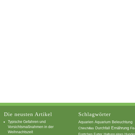
Die neusten Artikel
Schlagwörter
Typische Gefahren und
Aquarium
Aquarien
Beleuchtung
Vorsichtsmaßnahmen in der
Ernährung
Durchfall
Chinchillas
Fi
Weihnachtszeit
Frettchen
Futter
Haltung eines Hunde