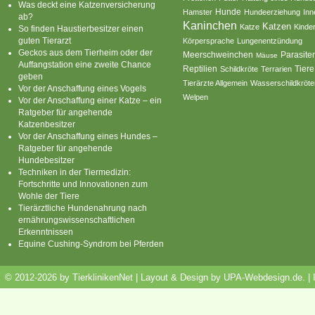
Was deckt eine Katzenversicherung
Hamster
Hunde
Hundeerziehung
Inn
ab?
Kaninchen
Katzen
Katze
Kinde
So finden Haustierbesitzer einen
guten Tierarzt
Körpersprache
Lungenentzündung
Geckos aus dem Tierheim oder der
Parasite
Meerschweinchen
Mäuse
Auffangstation eine zweite Chance
Reptilien
Tiere
Schildkröte
Terrarien
geben
Tierärzte Allgemein
Wasserschildkröte
Vor der Anschaffung eines Vogels
Welpen
Vor der Anschaffung einer Katze – ein
Ratgeber für angehende
Katzenbesitzer
Vor der Anschaffung eines Hundes –
Ratgeber für angehende
Hundebesitzer
Techniken in der Tiermedizin:
Fortschritte und Innovationen zum
Wohle der Tiere
Tierärztliche Hundenahrung nach
ernährungswissenschaftlichen
Erkenntnissen
Equine Cushing-Syndrom bei Pferden
© 2012-2026 by TierklinikenNet | Layout & Design by
UPA-Webdesign.de
.
|