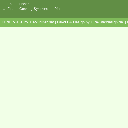
Erkenntnissen
Equine Cushing-Syndrom bei Pferden
© 2012-2026 by TierklinikenNet | Layout & Design by
UPA-Webdesign.de
.
|