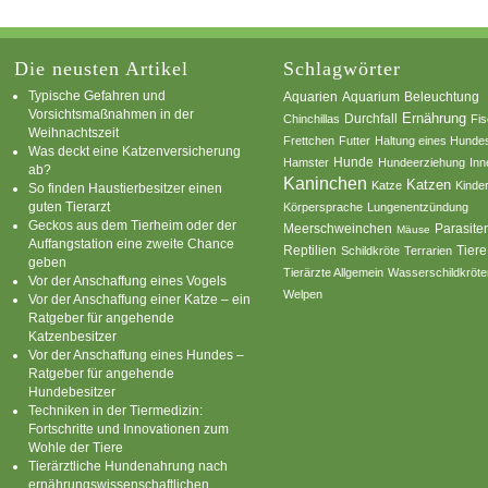
Die neusten Artikel
Schlagwörter
Typische Gefahren und
Aquarium
Aquarien
Beleuchtung
Vorsichtsmaßnahmen in der
Ernährung
Durchfall
Chinchillas
Fi
Weihnachtszeit
Frettchen
Futter
Haltung eines Hunde
Was deckt eine Katzenversicherung
Hamster
Hunde
Hundeerziehung
Inn
ab?
Kaninchen
Katzen
Katze
Kinde
So finden Haustierbesitzer einen
guten Tierarzt
Körpersprache
Lungenentzündung
Geckos aus dem Tierheim oder der
Parasite
Meerschweinchen
Mäuse
Auffangstation eine zweite Chance
Reptilien
Tiere
Schildkröte
Terrarien
geben
Tierärzte Allgemein
Wasserschildkröte
Vor der Anschaffung eines Vogels
Welpen
Vor der Anschaffung einer Katze – ein
Ratgeber für angehende
Katzenbesitzer
Vor der Anschaffung eines Hundes –
Ratgeber für angehende
Hundebesitzer
Techniken in der Tiermedizin:
Fortschritte und Innovationen zum
Wohle der Tiere
Tierärztliche Hundenahrung nach
ernährungswissenschaftlichen