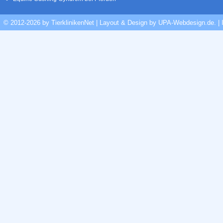
© 2012-2026 by TierklinikenNet | Layout & Design by
UPA-Webdesign.de
.
|