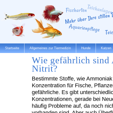
Startseite
Allgemeines zur Tiermedizin
Hunde
Katzen
Wie gefährlich sin
Dienstleister
Nitrit?
Bestimmte Stoffe, wie Ammoniak u
Konzentration für Fische, Pflan
gefährliche. Es gibt unterschiedl
Konzentrationen, gerade bei Neue
häufig Probleme auf, da noch nic
vorhanden sind. Aber auch Überfü