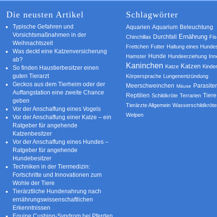
Die neusten Artikel
Schlagwörter
Typische Gefahren und
Aquarium
Aquarien
Beleuchtung
Vorsichtsmaßnahmen in der
Ernährung
Durchfall
Chinchillas
Fi
Weihnachtszeit
Frettchen
Futter
Haltung eines Hunde
Was deckt eine Katzenversicherung
Hamster
Hunde
Hundeerziehung
Inn
ab?
Kaninchen
Katzen
Katze
Kinde
So finden Haustierbesitzer einen
guten Tierarzt
Körpersprache
Lungenentzündung
Geckos aus dem Tierheim oder der
Parasite
Meerschweinchen
Mäuse
Auffangstation eine zweite Chance
Reptilien
Tiere
Schildkröte
Terrarien
geben
Tierärzte Allgemein
Wasserschildkröte
Vor der Anschaffung eines Vogels
Welpen
Vor der Anschaffung einer Katze – ein
Ratgeber für angehende
Katzenbesitzer
Vor der Anschaffung eines Hundes –
Ratgeber für angehende
Hundebesitzer
Techniken in der Tiermedizin:
Fortschritte und Innovationen zum
Wohle der Tiere
Tierärztliche Hundenahrung nach
ernährungswissenschaftlichen
Erkenntnissen
Equine Cushing-Syndrom bei Pferden