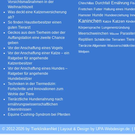
Vorsichtsmaßnahmen in der
Ernährung
Durchfall
Chinchillas
Fi
Weihnachtszeit
Frettchen
Futter
Haltung eines Hunde
Was deckt eine Katzenversicherung
Hamster
Hunde
Hundeerziehung
Inn
ab?
Kaninchen
Katzen
Katze
Kinde
So finden Haustierbesitzer einen
guten Tierarzt
Körpersprache
Lungenentzündung
Geckos aus dem Tierheim oder der
Parasite
Meerschweinchen
Mäuse
Auffangstation eine zweite Chance
Reptilien
Tiere
Schildkröte
Terrarien
geben
Tierärzte Allgemein
Wasserschildkröte
Vor der Anschaffung eines Vogels
Welpen
Vor der Anschaffung einer Katze – ein
Ratgeber für angehende
Katzenbesitzer
Vor der Anschaffung eines Hundes –
Ratgeber für angehende
Hundebesitzer
Techniken in der Tiermedizin:
Fortschritte und Innovationen zum
Wohle der Tiere
Tierärztliche Hundenahrung nach
ernährungswissenschaftlichen
Erkenntnissen
Equine Cushing-Syndrom bei Pferden
© 2012-2026 by TierklinikenNet | Layout & Design by
UPA-Webdesign.de
.
|