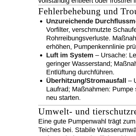
vollständig entleert oder frostfrei 
Fehlerbehebung und Tro
Unzureichende Durchfluss
Vorfilter, verschmutzte Schauf
Rohrreibungsverluste. Maßnah
erhöhen, Pumpenkennlinie prü
Luft im System
– Ursache: Lec
geringer Wasserstand; Maßna
Entlüftung durchführen.
Überhitzung/Stromausfall
– U
Laufrad; Maßnahmen: Pumpe so
neu starten.
Umwelt- und tierschutzr
Eine gute Pumpenwahl trägt zum
Teiches bei. Stabile Wasserumwä