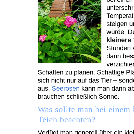
unterschr
Temperat
steigen u
würde. D
kleinere
Stunden a
dann bes
verzichte
Schatten zu planen. Schattige Plä
sich nicht nur auf das Tier – son
aus.
Seerosen
kann man dann abe
brauchen schließlich Sonne.
Was sollte man bei einem 
Teich beachten?
Verfügt man generell über ein kl