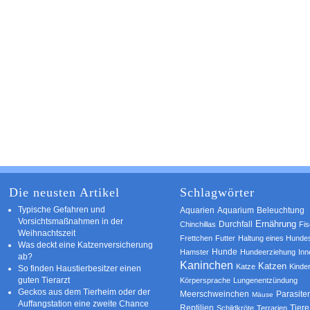
Die neusten Artikel
Schlagwörter
Typische Gefahren und
Aquarium
Aquarien
Beleuchtung
Vorsichtsmaßnahmen in der
Ernährung
Durchfall
Chinchillas
Fi
Weihnachtszeit
Frettchen
Futter
Haltung eines Hunde
Was deckt eine Katzenversicherung
Hamster
Hunde
Hundeerziehung
Inn
ab?
Kaninchen
Katzen
Katze
Kinde
So finden Haustierbesitzer einen
guten Tierarzt
Körpersprache
Lungenentzündung
Geckos aus dem Tierheim oder der
Parasite
Meerschweinchen
Mäuse
Auffangstation eine zweite Chance
Reptilien
Tiere
Schildkröte
Terrarien