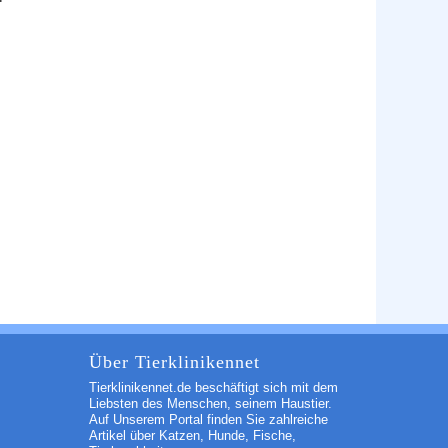
Über Tierklinikennet
Tierklinikennet.de beschäftigt sich mit dem
Liebsten des Menschen, seinem Haustier.
Auf Unserem Portal finden Sie zahlreiche
Artikel über Katzen, Hunde, Fische,