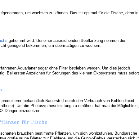
ufgenommen, um wachsen zu können. Das ist optimal für die Fische, denn in
.
uchs
gehemmt wird. Bei einer ausreichenden Bepflanzung nehmen die
en nicht genügend bekommen, um übermäßigen zu wuchern.
fahrenen Aquarianer sogar ohne Filter betrieben werden. Um dies jedoch
 nötig. Bei ersten Anzeichen für Störungen des kleinen Ökosystems muss sofort
r
 produzieren bekanntlich Sauerstoff durch den Verbrauch von Kohlendioxid
nthese). Um die Photosyntheseleistung zu erhöhen, hat man die Möglichkeit,
O2-Dünger einzusetzen.
Pflanzen für Fische
ischarten brauchen bestimmte Pflanzen, um sich wohlzufühlen. Buntbarsche
twa große grüne Blätter zur Eiablage und die Guppy-Babys verstecken sich i