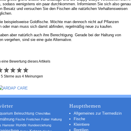
, sodass wenigstens ein paar durchkommen. Informieren Sie sich also genau
en Besatz und versuchen Sie den Fischen alle natürlichen Verhaltensweisen
lichen.
wie beispielsweise Goldfische. Möchte man dennoch nicht auf Pflanzen
den oder man muss sich damit abfinden, regelmäßig neue zu kaufen.
aben aber natürlich auch ihre Berechtigung. Gerade bei der Haltung von
n vergehen, sind sie eine gute Alternative.
m eine Bewertung dieses Artikels
g
5
Sterne aus
4
Meinungen
örter
Hauptthemen
Allgemeines zur Tiermedizin
quarium
Beleuchtung
Chinchillas
Fische
rnährung
Fische
Frettchen
Futter
Haltung
Kleintiere
s
Hamster
Hunde
Hundeerziehung
Reptilien
aninchen