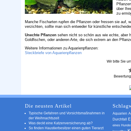
Pflanzen
über Ihr
zu ermög
Manche Fischarten rupfen die Pflanzen oder fressen sie auf, 
verzichten, sollte man sich entweder für künstliche entschei
Unechte Pflanzen
sehen nicht so schön aus wie echte, aber h
Goldfischen, oder anderen Arte, die sich extrem an den Pflanze
Weitere Informationen zu Aquarienpflanzen:
Steckbriefe von Aquarienpflanzen
Wir bitte Sie u
Bewertun
Die neusten Artikel
Schlagw
Typische Gefahren und Vorsichtsmaßnahmen in
A
Aquarien
der Weihnachtszeit
E
Durchfall
Was deckt eine Katzenversicherung ab?
eines Hunde
So finden Haustierbesitzer einen guten Tierarzt
K