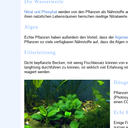
Die Wasserwerte
Nitrat und Phosphat
werden von den Pflanzen als Nährstoffe a
ihren natürlichen Lebensräumen herrschen niedrige Nitratwerte
Algen
Echte Pflanzen haben außerdem den Vorteil, dass der
Algenw
Pflanzen so viele verfügbaren Nährstoffe auf, dass die Alg
Filterleistung
Dicht bepflanzte Becken, mit wenig Fischbesatz können von er
langfristig durchführen zu können, ist wirklich viel Erfahrung
reagiert werden.
Dünge
Pflanzen
(Photosy
einen C
Echt 
Einige F
nutzen e