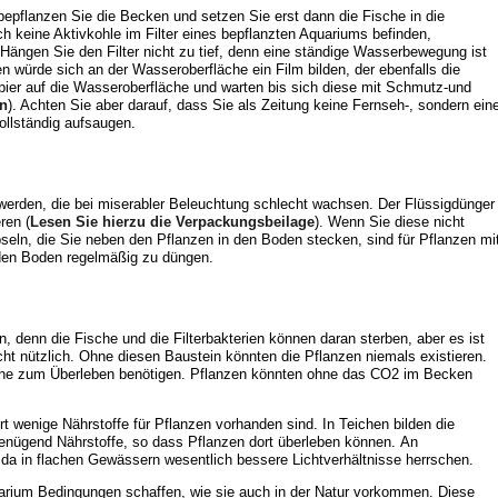
, bepflanzen Sie die Becken und setzen Sie erst dann die Fische in die
ich keine Aktivkohle im Filter eines bepflanzten Aquariums befinden,
 Hängen Sie den Filter nicht zu tief, denn eine ständige Wasserbewegung ist
n würde sich an der Wasseroberfläche ein Film bilden, der ebenfalls die
er auf die Wasseroberfläche und warten bis sich diese mit Schmutz-und
en
). Achten Sie aber darauf, dass Sie als Zeitung keine Fernseh-, sondern ein
ollständig aufsaugen.
werden, die bei miserabler Beleuchtung schlecht wachsen. Der Flüssigdünger
ren (
Lesen Sie hierzu die Verpackungsbeilage
). Wenn Sie diese nicht
eln, die Sie neben den Pflanzen in den Boden stecken, sind für Pflanzen mi
den Boden regelmäßig zu düngen.
 denn die Fische und die Filterbakterien können daran sterben, aber es ist
t nützlich. Ohne diesen Baustein könnten die Pflanzen niemals existieren.
sche zum Überleben benötigen. Pflanzen könnten ohne das CO2 im Becken
 wenige Nährstoffe für Pflanzen vorhanden sind. In Teichen bilden die
genügend Nährstoffe, so dass Pflanzen dort überleben können. An
da in flachen Gewässern wesentlich bessere Lichtverhältnisse herrschen.
uarium Bedingungen schaffen, wie sie auch in der Natur vorkommen. Diese