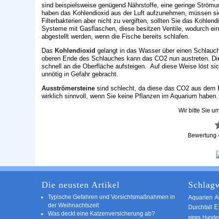
sind beispielsweise genügend Nährstoffe, eine geringe Strömu
haben das Kohlendioxid aus der Luft aufzunehmen, müssen si
Filterbakterien aber nicht zu vergiften, sollten Sie das Koh
Systeme mit Gasflaschen, diese besitzen Ventile, wodurch eine
abgestellt werden, wenn die Fische bereits schlafen.
Das
Kohlendioxid
gelangt in das Wasser über einen Schlauch
oberen Ende des Schlauches kann das CO2 nun austreten. Die 
schnell an die Oberfläche aufsteigen. Auf diese Weise löst si
unnötig in Gefahr gebracht.
Ausströmersteine
sind schlecht, da diese das CO2 aus dem B
wirklich sinnvoll, wenn Sie keine Pflanzen im Aquarium haben.
Wir bitte Sie u
Bewertung
Die neusten Artikel
Schlagw
Typische Gefahren und Vorsichtsmaßnahmen in
A
Aquarien
der Weihnachtszeit
E
Durchfall
Was deckt eine Katzenversicherung ab?
eines Hunde