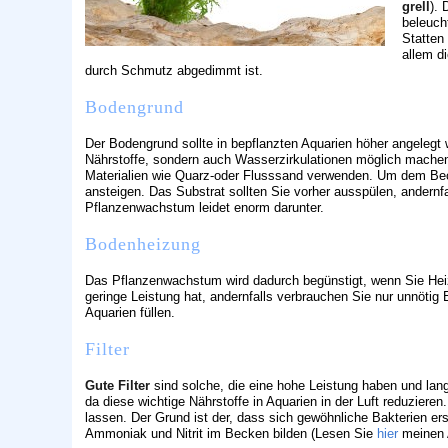
grell
). 
beleuch
Statten
allem d
durch Schmutz abgedimmt ist.
Bodengrund
Der Bodengrund sollte in bepflanzten Aquarien höher angelegt 
Nährstoffe, sondern auch Wasserzirkulationen möglich machen.
Materialien wie Quarz-oder Flusssand verwenden. Um dem Bec
ansteigen. Das Substrat sollten Sie vorher ausspülen, andernf
Pflanzenwachstum leidet enorm darunter.
Bodenheizung
Das Pflanzenwachstum wird dadurch begünstigt, wenn Sie Heizk
geringe Leistung hat, andernfalls verbrauchen Sie nur unnötig
Aquarien füllen.
Filter
Gute Filter
sind solche, die eine hohe Leistung haben und langf
da diese wichtige Nährstoffe in Aquarien in der Luft reduzieren.
lassen. Der Grund ist der, dass sich gewöhnliche Bakterien ers
Ammoniak und Nitrit im Becken bilden (Lesen Sie
hier
meinen A