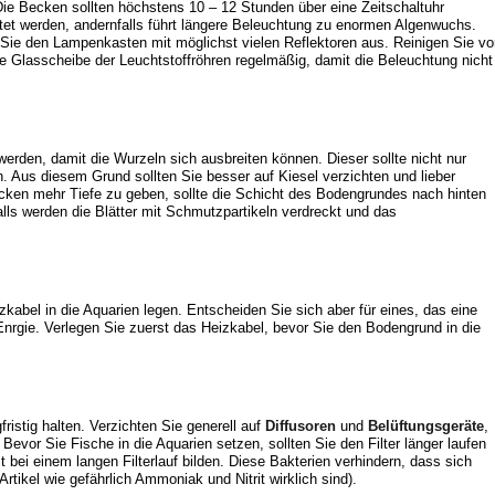
Die Becken sollten höchstens 10 – 12 Stunden über eine Zeitschaltuhr
tet werden, andernfalls führt längere Beleuchtung zu enormen Algenwuchs.
 Sie den Lampenkasten mit möglichst vielen Reflektoren aus. Reinigen Sie vo
ie Glasscheibe der Leuchtstoffröhren regelmäßig, damit die Beleuchtung nicht
werden, damit die Wurzeln sich ausbreiten können. Dieser sollte nicht nur
 Aus diesem Grund sollten Sie besser auf Kiesel verzichten und lieber
ken mehr Tiefe zu geben, sollte die Schicht des Bodengrundes nach hinten
alls werden die Blätter mit Schmutzpartikeln verdreckt und das
abel in die Aquarien legen. Entscheiden Sie sich aber für eines, das eine
 Enrgie. Verlegen Sie zuerst das Heizkabel, bevor Sie den Bodengrund in die
ristig halten. Verzichten Sie generell auf
Diffusoren
und
Belüftungsgeräte
,
 Bevor Sie Fische in die Aquarien setzen, sollten Sie den Filter länger laufen
t bei einem langen Filterlauf bilden. Diese Bakterien verhindern, dass sich
rtikel wie gefährlich Ammoniak und Nitrit wirklich sind).