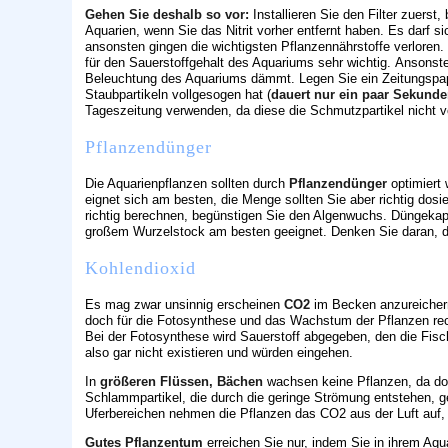
Gehen Sie deshalb so vor:
Installieren Sie den Filter zuerst
Aquarien, wenn Sie das Nitrit vorher entfernt haben. Es darf s
ansonsten gingen die wichtigsten Pflanzennährstoffe verloren.
für den Sauerstoffgehalt des Aquariums sehr wichtig. Ansonste
Beleuchtung des Aquariums dämmt. Legen Sie ein Zeitungspapi
Staubpartikeln vollgesogen hat (
dauert nur ein paar Sekund
Tageszeitung verwenden, da diese die Schmutzpartikel nicht v
Pflanzendünger
Die Aquarienpflanzen sollten durch
Pflanzendünger
optimiert 
eignet sich am besten, die Menge sollten Sie aber richtig dosie
richtig berechnen, begünstigen Sie den Algenwuchs. Düngekaps
großem Wurzelstock am besten geeignet. Denken Sie daran, 
Kohlendioxid
Es mag zwar unsinnig erscheinen
CO2
im Becken anzureichern,
doch für die Fotosynthese und das Wachstum der Pflanzen rech
Bei der Fotosynthese wird Sauerstoff abgegeben, den die Fi
also gar nicht existieren und würden eingehen.
In
größeren Flüssen, Bächen
wachsen keine Pflanzen, da dort
Schlammpartikel, die durch die geringe Strömung entstehen, 
Uferbereichen nehmen die Pflanzen das CO2 aus der Luft auf, 
Gutes Pflanzentum
erreichen Sie nur, indem Sie in ihrem Aq