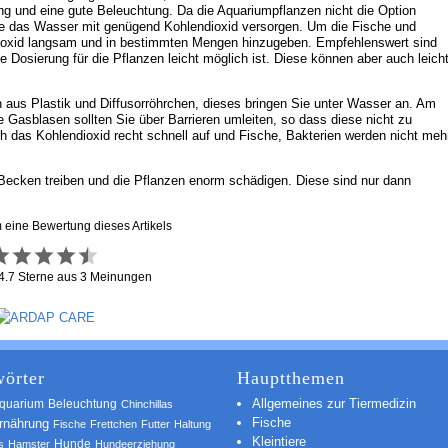
ng und eine gute Beleuchtung. Da die Aquariumpflanzen nicht die Option
e das Wasser mit genügend Kohlendioxid versorgen. Um die Fische und
lendioxid langsam und in bestimmten Mengen hinzugeben. Empfehlenswert sind
 Dosierung für die Pflanzen leicht möglich ist. Diese können aber auch leich
 aus Plastik und Diffusorröhrchen, dieses bringen Sie unter Wasser an. Am
Gasblasen sollten Sie über Barrieren umleiten, so dass diese nicht zu
ch das Kohlendioxid recht schnell auf und Fische, Bakterien werden nicht meh
ecken treiben und die Pflanzen enorm schädigen. Diese sind nur dann
m eine Bewertung dieses Artikels
4.7
Sterne aus
3
Meinungen
örter
Hauptthemen
Allgemeines zur Tiermedizin
quarium
Beleuchtung
Chinchillas
Fische
rnährung
Fische
Frettchen
Futter
Haltung
Kleintiere
s
Hamster
Hunde
Hundeerziehung