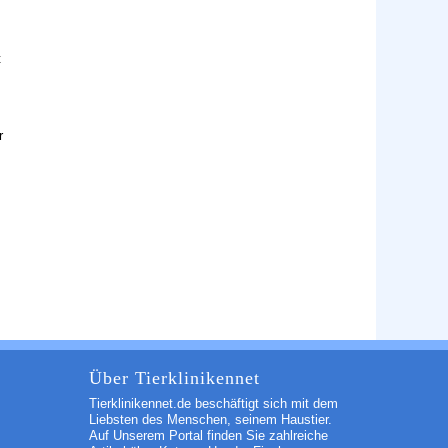
t
r
Über Tierklinikennet
Tierklinikennet.de beschäftigt sich mit dem
Liebsten des Menschen, seinem Haustier.
Auf Unserem Portal finden Sie zahlreiche