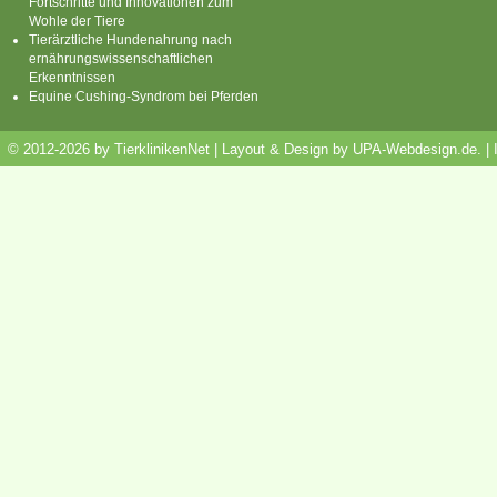
Fortschritte und Innovationen zum
Wohle der Tiere
Tierärztliche Hundenahrung nach
ernährungswissenschaftlichen
Erkenntnissen
Equine Cushing-Syndrom bei Pferden
© 2012-2026 by TierklinikenNet | Layout & Design by
UPA-Webdesign.de
.
|