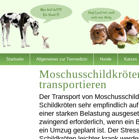
Startseite
Allgemeines zur Tiermedizin
Hunde
Katzen
Moschusschildkröten
Dienstleister
transportieren
Der Transport von Moschusschildkr
Schildkröten sehr empfindlich au
einer starken Belastung ausgesetz
zwingend erforderlich, wenn ein 
ein Umzug geplant ist. Der Stress
Schildkröten leichter krank werde