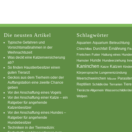
Die neusten Artikel
Schlagwörter
Typische Gefahren und
Aquarium
Aquarien
Beleuchtung
Vorsichtsmaßnahmen in der
Ernährung
Durchfall
Chinchillas
Fi
Weihnachtszeit
Frettchen
Futter
Haltung eines Hunde
Was deckt eine Katzenversicherung
Hamster
Hunde
Hundeerziehung
Inn
ab?
Kaninchen
Katzen
Katze
Kinde
So finden Haustierbesitzer einen
guten Tierarzt
Körpersprache
Lungenentzündung
Geckos aus dem Tierheim oder der
Parasite
Meerschweinchen
Mäuse
Auffangstation eine zweite Chance
Reptilien
Tiere
Schildkröte
Terrarien
geben
Tierärzte Allgemein
Wasserschildkröte
Vor der Anschaffung eines Vogels
Welpen
Vor der Anschaffung einer Katze – ein
Ratgeber für angehende
Katzenbesitzer
Vor der Anschaffung eines Hundes –
Ratgeber für angehende
Hundebesitzer
Techniken in der Tiermedizin: