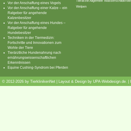
Tierärzte Allgemein
Wasserschildkröte
Vor der Anschaffung eines Vogels
Welpen
Vor der Anschaffung einer Katze – ein
Ratgeber für angehende
Katzenbesitzer
Vor der Anschaffung eines Hundes –
Ratgeber für angehende
Hundebesitzer
Techniken in der Tiermedizin:
Fortschritte und Innovationen zum
Wohle der Tiere
Tierärztliche Hundenahrung nach
ernährungswissenschaftlichen
Erkenntnissen
Equine Cushing-Syndrom bei Pferden
© 2012-2026 by TierklinikenNet | Layout & Design by
UPA-Webdesign.de
.
|