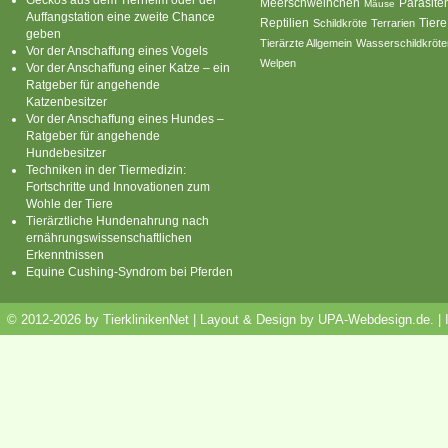
Parasite
Meerschweinchen
Mäuse
Auffangstation eine zweite Chance
Reptilien
Tiere
Schildkröte
Terrarien
geben
Tierärzte Allgemein
Wasserschildkröte
Vor der Anschaffung eines Vogels
Welpen
Vor der Anschaffung einer Katze – ein
Ratgeber für angehende
Katzenbesitzer
Vor der Anschaffung eines Hundes –
Ratgeber für angehende
Hundebesitzer
Techniken in der Tiermedizin:
Fortschritte und Innovationen zum
Wohle der Tiere
Tierärztliche Hundenahrung nach
ernährungswissenschaftlichen
Erkenntnissen
Equine Cushing-Syndrom bei Pferden
© 2012-2026 by TierklinikenNet | Layout & Design by
UPA-Webdesign.de
.
|