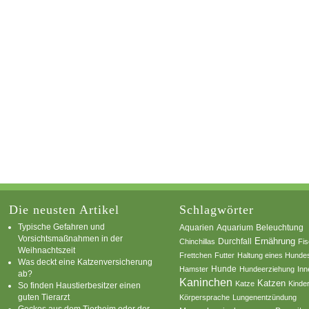
Die neusten Artikel
Schlagwörter
Typische Gefahren und
Aquarium
Aquarien
Beleuchtung
Vorsichtsmaßnahmen in der
Ernährung
Durchfall
Chinchillas
Fi
Weihnachtszeit
Frettchen
Futter
Haltung eines Hunde
Was deckt eine Katzenversicherung
Hamster
Hunde
Hundeerziehung
Inn
ab?
Kaninchen
Katzen
Katze
Kinde
So finden Haustierbesitzer einen
guten Tierarzt
Körpersprache
Lungenentzündung
Geckos aus dem Tierheim oder der