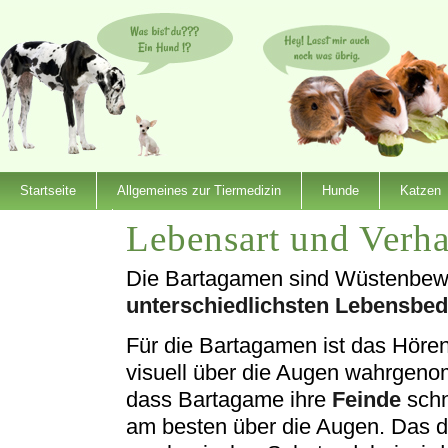
Startseite
Allgemeines zur Tiermedizin
Hunde
Katzen
Lebensart und Verha
Dienstleister
Die Bartagamen sind Wüstenbew
unterschiedlichsten Lebensbe
Für die Bartagamen ist das Hören
visuell über die Augen wahrgenom
dass Bartagame ihre
Feinde
schn
am besten über die Augen. Das dri