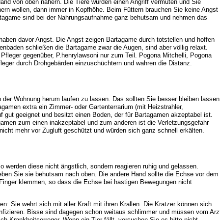
Hand von oben nähern. Die Tiere würden einen Angriff vermuten und Sie
hern wollen, dann immer in Kopfhöhe. Beim Füttern brauchen Sie keine Angst
artagame sind bei der Nahrungsaufnahme ganz behutsam und nehmen das
haben davor Angst. Die Angst zeigen Bartagame durch totstellen und hoffen
enbaden schließen die Bartagame zwar die Augen, sind aber völlig relaxt.
 Pfleger gegenüber, P.henrylawsoni nur zum Teil. Pogona Mitchelli, Pogona
leger durch Drohgebärden einzuschüchtern und wahren die Distanz.
n der Wohnung herum laufen zu lassen. Das sollten Sie besser bleiben lassen
gamen extra ein Zimmer- oder Gartenterrarium (mit Heizstrahler,
f gut geeignet und besitzt einen Boden, der für Bartagamen akzeptabel ist.
agamen zum einen inakzeptabel und zum anderen ist die Verletzungsgefahr
nicht mehr vor Zugluft geschützt und würden sich ganz schnell erkälten.
 werden diese nicht ängstlich, sondern reagieren ruhig und gelassen.
eben Sie sie behutsam nach oben. Die andere Hand sollte die Echse vor dem
ie Finger klemmen, so dass die Echse bei hastigen Bewegungen nicht
en: Sie wehrt sich mit aller Kraft mit ihren Krallen. Die Kratzer können sich
sinfizieren. Bisse sind dagegen schon weitaus schlimmer und müssen vom Arz
ch Krankheitserreger. Wenn ein Tier fällt, versuchen Sie es bitte nicht