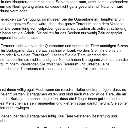
e in das Hauptterrarium einziehen. So verhindert man, dass bereits vorhanden
um die Neulinge angreifen, da diese nicht ganz gesund sind. Natürlich wird
ckung vermieden.
nebecken zur Verfügung, so müssen Sie die Quarantäne im Hauptterrarium
il bei der ganzen Sache wäre, dass das ganze Terrarium nach dem Vorgang
te. Die Sammlung von Kotproben gestaltet sich zudem als äußerst schwierig
 bedeutet viel Arbeit. Sie sollten für das Becken nur wenig Zeitungspapier
ngrund herhalten muss.
 Terraner nicht viel von der Quarantäne und setzen die Tiere unnötigen Stress
 für Bartagame, dass sie auch schneller krank werden. Sie infizieren sich
rn oder Kokzidien (Parasiten). Lassen Sie die Tiere während der
nd fassen Sie sie nicht ständig an. Nur so haben Bartagame Zeit, sich an die
u mindern, verwenden Sie zwischen Terrarium und Unterbau eine
rscheibe des Terrariums mit einer selbstklebenden Folie bekleben.
re ist ihnen völlig egal. Auch wenn die meisten Halter denken mögen, dass es
elehrt werden. Bartagamen waren und sind nach wie vor wilde Tiere, die an
en die Bartagame schnell begreifen, dass die Pfleger ihnen gut tun und sie
des Menschen als sehr angenehm und klettern sogar darauf herum. Sie sollte
llen aufzuzwingen.
h gegenüber den Bartagamen ruhig. Die Tiere verstehen Bestrafung und
ichten.