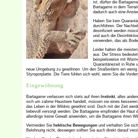
ist, dürfen die Bartagam
Bartagame in dem Terrari
dadurch auch eine Anste
Haben Sie kein Quarantä
durchführen. Der Nachte
desinfiziert werden müss
und auch die Desinfektion
verwenden, das als Bode
Leider halten die meisten
aus. Der Stress bedeutet
beispielsweise mit Würme
Quarantänezeit in Ruhe u
neue Umgebung zu gewöhnen. Um den Straßenlärm ein wenig z
Styroporplatte. Die Tiere fühlen sich wohl, wenn Sie die Vorde
Eingewöhnung
Bartagame verlassen sich stets auf ihren
Instinkt
, alles ande
sich um zahme Haustiere handelt, müssen sie eines besseren b
das Leben in der Wildnis gewöhnt sind. Doch mit der Zeit werd
liebevoll versorgt werden. Die Bartagame empfinden die Haut 
allerdings keine Gewalt anwenden, um die Bartagame ihren Wi
Vermeiden Sie
hektische Bewegungen
und verhalten Sie sic
Belohnung nicht, deswegen sollten Sie auch direkt darauf verz