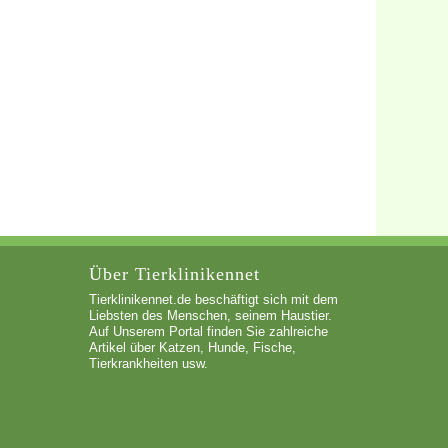
Über Tierklinikennet
Tierklinikennet.de beschäftigt sich mit dem
Liebsten des Menschen, seinem Haustier.
Auf Unserem Portal finden Sie zahlreiche
Artikel über Katzen, Hunde, Fische,
Tierkrankheiten usw.