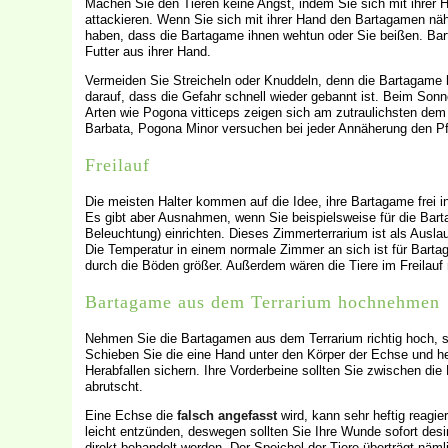
Machen Sie den Tieren keine Angst, indem Sie sich mit ihrer 
attackieren. Wenn Sie sich mit ihrer Hand den Bartagamen nä
haben, dass die Bartagame ihnen wehtun oder Sie beißen. B
Futter aus ihrer Hand.
Vermeiden Sie Streicheln oder Knuddeln, denn die Bartagame 
darauf, dass die Gefahr schnell wieder gebannt ist. Beim Sonn
Arten wie Pogona vitticeps zeigen sich am zutraulichsten dem
Barbata, Pogona Minor versuchen bei jeder Annäherung den Pf
Freilauf
Die meisten Halter kommen auf die Idee, ihre Bartagame frei i
Es gibt aber Ausnahmen, wenn Sie beispielsweise für die Barta
Beleuchtung) einrichten. Dieses Zimmerterrarium ist als Auslau
Die Temperatur in einem normale Zimmer an sich ist für Bart
durch die Böden größer. Außerdem wären die Tiere im Freilauf 
Bartagame aus dem Terrarium hochnehmen
Nehmen Sie die Bartagamen aus dem Terrarium richtig hoch, so
Schieben Sie die eine Hand unter den Körper der Echse und h
Herabfallen sichern. Ihre Vorderbeine sollten Sie zwischen d
abrutscht.
Eine Echse die
falsch angefasst
wird, kann sehr heftig reagier
leicht entzünden, deswegen sollten Sie Ihre Wunde sofort de
direkt behandelt werden. Der Speichel der Tiere überträgt nämli