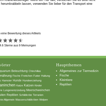
d herumkrabbeln lassen, verwenden Sie lieber für den Transport eine
m eine Bewertung dieses Artikels
4.6
Sterne aus
9
Meinungen
örter
Hauptthemen
Allgemeines zur Tiermedizin
quarium
Beleuchtung
Chinchillas
Fische
rnährung
Fische
Frettchen
Futter
Haltung
Kleintiere
s
Hamster
Hunde
Hundeerziehung
Reptilien
aninchen
Katzen
Katze
Kinder
he
Lungenentzündung
Meerschweinchen
siten
Reptilien
Schildkröte
Terrarien
zte Allgemein
Wasserschildkröten
Welpen