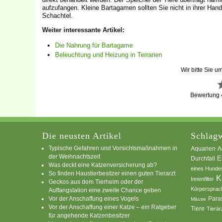
aufzufangen. Kleine Bartagamen sollten Sie nicht in ihrer Han
Schachtel.
Weiter interessante Artikel:
Die Nahrung für Bartagame
Beleuchtung und Heizung in Terrarien
Wir bitte Sie u
Bewertung
Die neusten Artikel
Schlagw
Typische Gefahren und Vorsichtsmaßnahmen in
A
Aquarien
der Weihnachtszeit
E
Durchfall
Was deckt eine Katzenversicherung ab?
eines Hunde
So finden Haustierbesitzer einen guten Tierarzt
K
Innenfilter
Geckos aus dem Tierheim oder der
Körpersprac
Auffangstation eine zweite Chance geben
Vor der Anschaffung eines Vogels
Para
Mäuse
Vor der Anschaffung einer Katze – ein Ratgeber
Tiere
Tierär
für angehende Katzenbesitzer