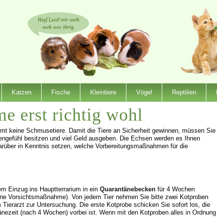
Katzen
Fische
Kleintiere
Vögel
Reptilien
e erst richtig wohl
mmt keine Schmusetiere. Damit die Tiere an Sicherheit gewinnen, müssen Sie
tzengefühl besitzen und viel Geld ausgeben. Die Echsen werden es Ihnen
 darüber in Kenntnis setzen, welche Vorbereitungsmaßnahmen für die
m Einzug ins Hauptterrarium in ein
Quarantänebecken
für 4 Wochen
 eine Vorsichtsmaßnahme). Von jedem Tier nehmen Sie bitte zwei Kotproben
 Tierarzt zur Untersuchung. Die erste Kotprobe schicken Sie sofort los, die
nezeit (nach 4 Wochen) vorbei ist. Wenn mit den Kotproben alles in Ordnung