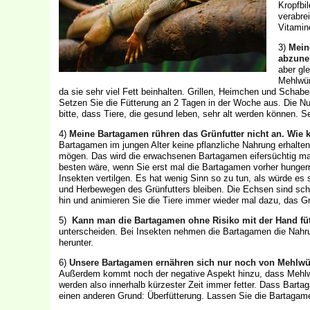
Kropfbi
verabre
Vitamin
3)
Mein
abzun
aber gl
Mehlwür
da sie sehr viel Fett beinhalten. Grillen, Heimchen und Schabe
Setzen Sie die Fütterung an 2 Tagen in der Woche aus. Die Nulld
bitte, dass Tiere, die gesund leben, sehr alt werden können.
4)
Meine Bartagamen rühren das Grünfutter nicht an. Wie k
Bartagamen im jungen Alter keine pflanzliche Nahrung erhalte
mögen. Das wird die erwachsenen Bartagamen eifersüchtig m
besten wäre, wenn Sie erst mal die Bartagamen vorher hunger
Insekten vertilgen. Es hat wenig Sinn so zu tun, als würde es
und Herbewegen des Grünfutters bleiben. Die Echsen sind sch
hin und animieren Sie die Tiere immer wieder mal dazu, das G
5)
Kann man die Bartagamen ohne Risiko mit der Hand fü
unterscheiden. Bei Insekten nehmen die Bartagamen die Nahru
herunter.
6)
Unsere Bartagamen ernähren sich nur noch von Mehlwü
Außerdem kommt noch der negative Aspekt hinzu, dass Mehlwür
werden also innerhalb kürzester Zeit immer fetter. Dass Bart
einen anderen Grund: Überfütterung. Lassen Sie die Bartagam