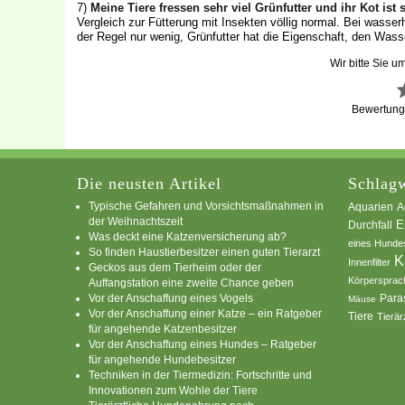
7)
Meine Tiere fressen sehr viel Grünfutter und ihr Kot ist
Vergleich zur Fütterung mit Insekten völlig normal. Bei wasser
der Regel nur wenig, Grünfutter hat die Eigenschaft, den Was
Wir bitte Sie u
Bewertun
Die neusten Artikel
Schlagw
Typische Gefahren und Vorsichtsmaßnahmen in
A
Aquarien
der Weihnachtszeit
E
Durchfall
Was deckt eine Katzenversicherung ab?
eines Hunde
So finden Haustierbesitzer einen guten Tierarzt
K
Innenfilter
Geckos aus dem Tierheim oder der
Körpersprac
Auffangstation eine zweite Chance geben
Vor der Anschaffung eines Vogels
Para
Mäuse
Vor der Anschaffung einer Katze – ein Ratgeber
Tiere
Tierär
für angehende Katzenbesitzer
Vor der Anschaffung eines Hundes – Ratgeber
für angehende Hundebesitzer
Techniken in der Tiermedizin: Fortschritte und
Innovationen zum Wohle der Tiere