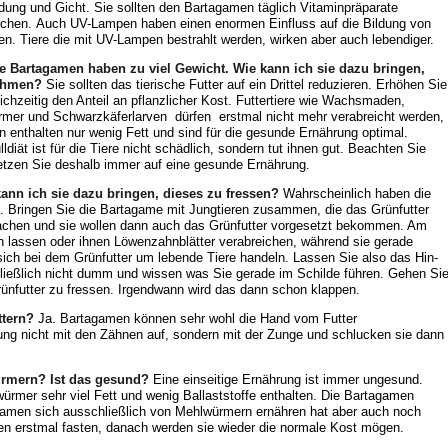
ldung und Gicht. Sie sollten den Bartagamen täglich Vitaminpräparate
ichen. Auch UV-Lampen haben einen enormen Einfluss auf die Bildung von
en. Tiere die mit UV-Lampen bestrahlt werden, wirken aber auch lebendiger.
e Bartagamen haben zu viel Gewicht. Wie kann ich sie dazu bringen,
ehmen?
Sie sollten das tierische Futter auf ein Drittel reduzieren. Erhöhen Sie
eichzeitig den Anteil an pflanzlicher Kost. Futtertiere wie Wachsmaden,
mer und Schwarzkäferlarven dürfen erstmal nicht mehr verabreicht werden,
n enthalten nur wenig Fett und sind für die gesunde Ernährung optimal.
iät ist für die Tiere nicht schädlich, sondern tut ihnen gut. Beachten Sie
 Setzen Sie deshalb immer auf eine gesunde Ernährung.
ann ich sie dazu bringen, dieses zu fressen?
Wahrscheinlich haben die
n. Bringen Sie die Bartagame mit Jungtieren zusammen, die das Grünfutter
achen und sie wollen dann auch das Grünfutter vorgesetzt bekommen. Am
n lassen oder ihnen Löwenzahnblätter verabreichen, während sie gerade
 sich bei dem Grünfutter um lebende Tiere handeln. Lassen Sie also das Hin-
ließlich nicht dumm und wissen was Sie gerade im Schilde führen. Gehen Si
rünfutter zu fressen. Irgendwann wird das dann schon klappen.
ttern?
Ja. Bartagamen können sehr wohl die Hand vom Futter
ng nicht mit den Zähnen auf, sondern mit der Zunge und schlucken sie dann
rmern? Ist das gesund?
Eine einseitige Ernährung ist immer ungesund.
mer sehr viel Fett und wenig Ballaststoffe enthalten. Die Bartagamen
agamen sich ausschließlich von Mehlwürmern ernähren hat aber auch noch
en erstmal fasten, danach werden sie wieder die normale Kost mögen.