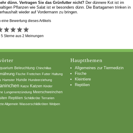
 sehr dünn. Vertragen Sie das Grünfutter nicht?
Der dünnere Kot ist im
haltigen Pflanzen wie Salat ist er besonders dünn. Die Bartagamen trinken in
serhaushalt wieder auf Vordermann zu bringen.
m eine Bewertung dieses Artikels
g
5
Sterne aus
2
Meinungen
örter
Hauptthemen
Allgemeines zur Tiermedizin
quarium
Beleuchtung
Chinchillas
Fische
rnährung
Fische
Frettchen
Futter
Haltung
Kleintiere
s
Hamster
Hunde
Hundeerziehung
Reptilien
aninchen
Katzen
Katze
Kinder
he
Lungenentzündung
Meerschweinchen
siten
Reptilien
Schildkröte
Terrarien
zte Allgemein
Wasserschildkröten
Welpen