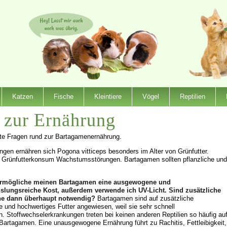
Katzen
Fische
Kleintiere
Vögel
Reptilien
n zur Ernährung
llte Fragen rund zur Bartagamenernährung.
gen ernähren sich Pogona vitticeps besonders im Alter von Grünfutter.
 Grünfutterkonsum Wachstumsstörungen. Bartagamen sollten pflanzliche und
ermögliche meinen Bartagamen eine ausgewogene und
slungsreiche Kost, außerdem verwende ich UV-Licht. Sind zusätzliche
ne dann überhaupt notwendig?
Bartagamen sind auf zusätzliche
e und hochwertiges Futter angewiesen, weil sie sehr schnell
. Stoffwechselerkrankungen treten bei keinen anderen Reptilien so häufig au
 Bartagamen. Eine unausgewogene Ernährung führt zu Rachitis, Fettleibigkeit,