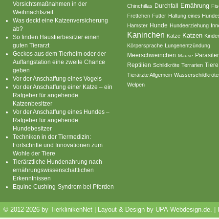
Vorsichtsmaßnahmen in der
Ernährung
Durchfall
Chinchillas
Fi
Weihnachtszeit
Frettchen
Futter
Haltung eines Hunde
Was deckt eine Katzenversicherung
Hamster
Hunde
Hundeerziehung
Inn
ab?
Kaninchen
Katzen
Katze
Kinde
So finden Haustierbesitzer einen
guten Tierarzt
Körpersprache
Lungenentzündung
Geckos aus dem Tierheim oder der
Parasite
Meerschweinchen
Mäuse
Auffangstation eine zweite Chance
Reptilien
Tiere
Schildkröte
Terrarien
geben
Tierärzte Allgemein
Wasserschildkröte
Vor der Anschaffung eines Vogels
Welpen
Vor der Anschaffung einer Katze – ein
Ratgeber für angehende
Katzenbesitzer
Vor der Anschaffung eines Hundes –
Ratgeber für angehende
Hundebesitzer
Techniken in der Tiermedizin:
Fortschritte und Innovationen zum
Wohle der Tiere
Tierärztliche Hundenahrung nach
ernährungswissenschaftlichen
Erkenntnissen
Equine Cushing-Syndrom bei Pferden
© 2012-2026 by TierklinikenNet | Layout & Design by
UPA-Webdesign.de
.
|