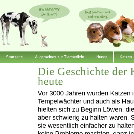
Startseite
Allgemeines zur Tiermedizin
Hunde
Katzen
Die Geschichte der 
Dienstleister
heute
Vor 3000 Jahren wurden Katzen im
Tempelwächter und auch als Haus
hielten sich zu Beginn Löwen, di
aber schwierig zu halten waren. 
sie wesentlich einfacher zu halt
keine Probleme machten, ganz 