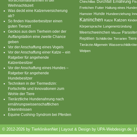
Vorsichtsmaßnahmen in der
Ernährung
Durchfall
Chinchillas
Fi
Weihnachtszeit
Frettchen
Futter
Haltung eines Hunde
Was deckt eine Katzenversicherung
Hamster
Hunde
Hundeerziehung
Inn
ab?
Kaninchen
Katzen
Katze
Kinde
So finden Haustierbesitzer einen
guten Tierarzt
Körpersprache
Lungenentzündung
Geckos aus dem Tierheim oder der
Parasite
Meerschweinchen
Mäuse
Auffangstation eine zweite Chance
Reptilien
Tiere
Schildkröte
Terrarien
geben
Tierärzte Allgemein
Wasserschildkröte
Vor der Anschaffung eines Vogels
Welpen
Vor der Anschaffung einer Katze – ein
Ratgeber für angehende
Katzenbesitzer
Vor der Anschaffung eines Hundes –
Ratgeber für angehende
Hundebesitzer
Techniken in der Tiermedizin:
Fortschritte und Innovationen zum
Wohle der Tiere
Tierärztliche Hundenahrung nach
ernährungswissenschaftlichen
Erkenntnissen
Equine Cushing-Syndrom bei Pferden
© 2012-2026 by TierklinikenNet | Layout & Design by
UPA-Webdesign.de
.
|