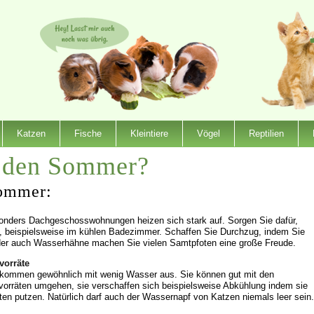
Katzen
Fische
Kleintiere
Vögel
Reptilien
n den Sommer?
Sommer:
nders Dachgeschosswohnungen heizen sich stark auf. Sorgen Sie dafür,
n, beispielsweise im kühlen Badezimmer. Schaffen Sie Durchzug, indem Sie
der auch Wasserhähne machen Sie vielen Samtpfoten eine große Freude.
vorräte
kommen gewöhnlich mit wenig Wasser aus. Sie können gut mit den
orräten umgehen, sie verschaffen sich beispielsweise Abkühlung indem sie
oten putzen. Natürlich darf auch der Wassernapf von Katzen niemals leer sein.