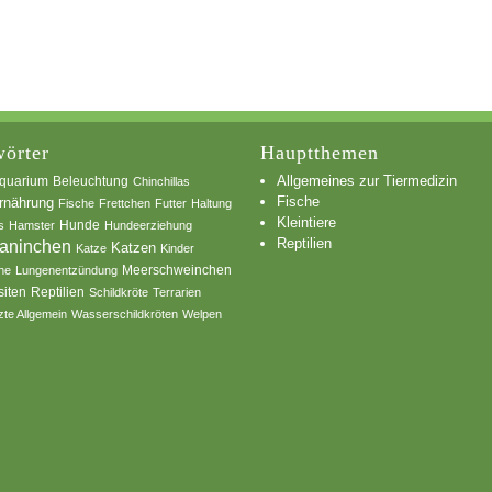
örter
Hauptthemen
Allgemeines zur Tiermedizin
quarium
Beleuchtung
Chinchillas
Fische
rnährung
Fische
Frettchen
Futter
Haltung
Kleintiere
s
Hamster
Hunde
Hundeerziehung
Reptilien
aninchen
Katzen
Katze
Kinder
he
Lungenentzündung
Meerschweinchen
siten
Reptilien
Schildkröte
Terrarien
zte Allgemein
Wasserschildkröten
Welpen