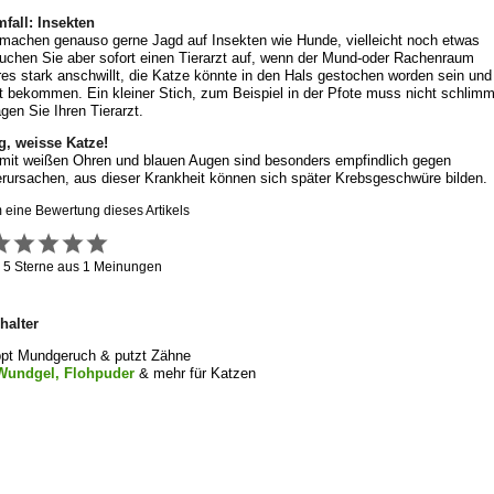
fall: Insekten
machen genauso gerne Jagd auf Insekten wie Hunde, vielleicht noch etwas
uchen Sie aber sofort einen Tierarzt auf, wenn der Mund-oder Rachenraum
res stark anschwillt, die Katze könnte in den Hals gestochen worden sein und
 bekommen. Ein kleiner Stich, zum Beispiel in der Pfote muss nicht schlim
agen Sie Ihren Tierarzt.
, weisse Katze!
mit weißen Ohren und blauen Augen sind besonders empfindlich gegen
erursachen, aus dieser Krankheit können sich später Krebsgeschwüre bilden.
m eine Bewertung dieses Artikels
g
5
Sterne aus
1
Meinungen
halter
ppt Mundgeruch & putzt Zähne
, Wundgel, Flohpuder
& mehr für Katzen