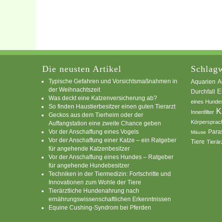
Die neusten Artikel
Schlagw
Typische Gefahren und Vorsichtsmaßnahmen in
A
Aquarien
der Weihnachtszeit
E
Durchfall
Was deckt eine Katzenversicherung ab?
eines Hunde
So finden Haustierbesitzer einen guten Tierarzt
K
Innenfilter
Geckos aus dem Tierheim oder der
Körpersprac
Auffangstation eine zweite Chance geben
Vor der Anschaffung eines Vogels
Para
Mäuse
Vor der Anschaffung einer Katze – ein Ratgeber
Tiere
Tierär
für angehende Katzenbesitzer
Vor der Anschaffung eines Hundes – Ratgeber
für angehende Hundebesitzer
Techniken in der Tiermedizin: Fortschritte und
Innovationen zum Wohle der Tiere
Tierärztliche Hundenahrung nach
ernährungswissenschaftlichen Erkenntnissen
Equine Cushing-Syndrom bei Pferden