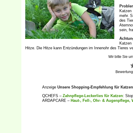
Problem
Katzen 
mehr. S
des Tie
Atemnot
sein, fr
Achtung
Katzen 
Hitze. Die Hitze kann Entzündungen im Innenohr des Tieres v
Wir bitte Sie u
Bewertun
Anzeige
Unsere Shopping-Empfehlung für Katzen
QCHEFS –
Zahnpflege-Leckerlies für Katzen
: Sto
ARDAPCARE –
Haut-, Fell-, Ohr- & Augenpflege