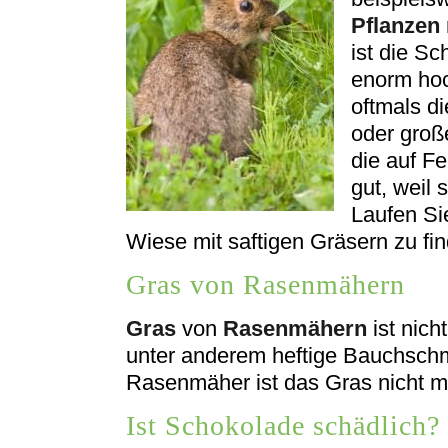
Pflanzen
ist die Sc
enorm ho
oftmals di
oder groß
die auf F
gut, weil
Laufen Sie
Wiese mit saftigen Gräsern zu fi
Gras von Rasenmähern
Gras
von
Rasenmähern
ist nich
unter anderem heftige Bauchsch
Rasenmäher ist das Gras nicht me
Ist Schokolade schädlich?