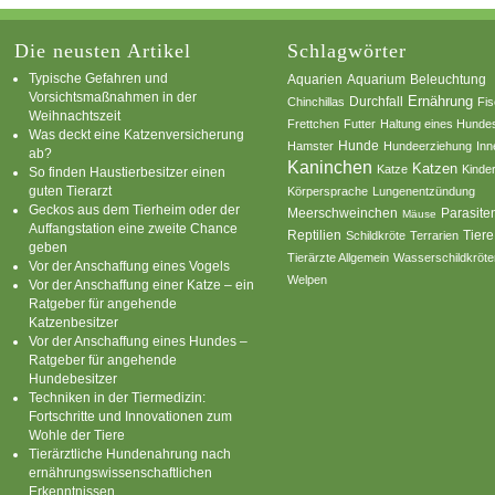
Die neusten Artikel
Schlagwörter
Typische Gefahren und
Aquarium
Aquarien
Beleuchtung
Vorsichtsmaßnahmen in der
Ernährung
Durchfall
Chinchillas
Fi
Weihnachtszeit
Frettchen
Futter
Haltung eines Hunde
Was deckt eine Katzenversicherung
Hamster
Hunde
Hundeerziehung
Inn
ab?
Kaninchen
Katzen
Katze
Kinde
So finden Haustierbesitzer einen
guten Tierarzt
Körpersprache
Lungenentzündung
Geckos aus dem Tierheim oder der
Parasite
Meerschweinchen
Mäuse
Auffangstation eine zweite Chance
Reptilien
Tiere
Schildkröte
Terrarien
geben
Tierärzte Allgemein
Wasserschildkröte
Vor der Anschaffung eines Vogels
Welpen
Vor der Anschaffung einer Katze – ein
Ratgeber für angehende
Katzenbesitzer
Vor der Anschaffung eines Hundes –
Ratgeber für angehende
Hundebesitzer
Techniken in der Tiermedizin:
Fortschritte und Innovationen zum
Wohle der Tiere
Tierärztliche Hundenahrung nach
ernährungswissenschaftlichen
Erkenntnissen