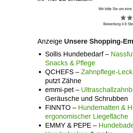
Wir bitte Sie um eine
Bewertung
4.8
Ste
Anzeige
Unsere Shopping-Emp
Sollis Hundebedarf –
Nassfut
Snacks & Pflege
QCHEFS –
Zahnpflege-Lecke
putzt Zähne
emmi-pet –
Ultraschallzahnb
Geräusche und Schrubben
FINNTO –
Hundematten & Hu
ergonomischer Liegefläche
EMMY & PEPE –
Hundebadem