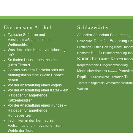
Die neusten Artikel
Schlagwörter
Typische Gefahren und
Aquarium
Aquarien
Beleuchtung
Vorsichtsmaßnahmen in der
Ernährung
Durchfall
Chinchillas
Fi
Weihnachtszeit
Frettchen
Futter
Haltung eines Hunde
Was deckt eine Katzenversicherung
Hamster
Hunde
Hundeerziehung
Inn
ab?
Kaninchen
Katzen
Katze
Kinde
So finden Haustierbesitzer einen
guten Tierarzt
Körpersprache
Lungenentzündung
Geckos aus dem Tierheim oder der
Parasite
Meerschweinchen
Mäuse
Auffangstation eine zweite Chance
Reptilien
Tiere
Schildkröte
Terrarien
geben
Tierärzte Allgemein
Wasserschildkröte
Vor der Anschaffung eines Vogels
Welpen
Vor der Anschaffung einer Katze – ein
Ratgeber für angehende
Katzenbesitzer
Vor der Anschaffung eines Hundes –
Ratgeber für angehende
Hundebesitzer
Techniken in der Tiermedizin:
Fortschritte und Innovationen zum
Wohle der Tiere