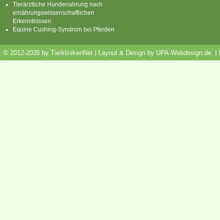
Tierärztliche Hundenahrung nach
ernährungswissenschaftlichen
Erkenntnissen
Equine Cushing-Syndrom bei Pferden
© 2012-2026 by TierklinikenNet | Layout & Design by
UPA-Webdesign.de
.
|