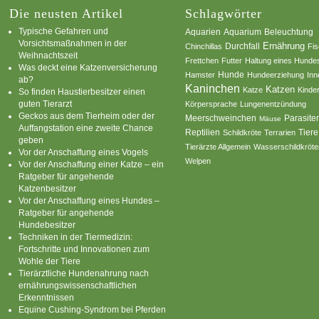
Die neusten Artikel
Schlagwörter
Typische Gefahren und
Aquarium
Aquarien
Beleuchtung
Vorsichtsmaßnahmen in der
Ernährung
Durchfall
Chinchillas
Fi
Weihnachtszeit
Frettchen
Futter
Haltung eines Hunde
Was deckt eine Katzenversicherung
Hamster
Hunde
Hundeerziehung
Inn
ab?
Kaninchen
Katzen
Katze
Kinde
So finden Haustierbesitzer einen
guten Tierarzt
Körpersprache
Lungenentzündung
Geckos aus dem Tierheim oder der
Parasite
Meerschweinchen
Mäuse
Auffangstation eine zweite Chance
Reptilien
Tiere
Schildkröte
Terrarien
geben
Tierärzte Allgemein
Wasserschildkröte
Vor der Anschaffung eines Vogels
Welpen
Vor der Anschaffung einer Katze – ein
Ratgeber für angehende
Katzenbesitzer
Vor der Anschaffung eines Hundes –
Ratgeber für angehende
Hundebesitzer
Techniken in der Tiermedizin:
Fortschritte und Innovationen zum
Wohle der Tiere
Tierärztliche Hundenahrung nach
ernährungswissenschaftlichen
Erkenntnissen
Equine Cushing-Syndrom bei Pferden