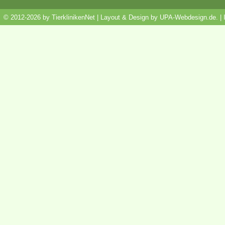
© 2012-2026 by TierklinikenNet | Layout & Design by
UPA-Webdesign.de
.
|