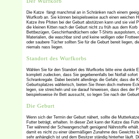
Der Wurfkorb
Die Katze fängt manchmal an in Schränken nach einem geeigne
Wurfkorb an. Sie können beispielsweise auch einen weichen H
Katze ihre Pfoten bei der Geburt abstützen kann und sie viel
die kleinen Kitten nach der Geburt nicht zu früh aus dem Kor
Bettbezügen, Geschirrhandtüchern oder T-Shirts auspolstern,
Materialien, die waschbar sind und keine wolligen oder Frotteem
oder saubere Tücher sollten Sie für die Geburt bereit liegen
niemals nass liegen.
Standort des Wurfkorbs
Wählen Sie für den Standort des Wurfkorbs bitte eine dunkle 
komplett zudecken, dass Sie gegebenenfalls bei Notfall sofor
Schrankregale. Dabei besteht allerdings die Gefahr, dass die K
Geburtsplatzes wählerisch, bieten Sie Ihnen doch mehrere Ec
legen, sie streicheln und sie darauf hinweisen, dass dies der P
beispielsweise ihr Bett aussucht, so legen Sie nach der Geburt 
Die Geburt
Wenn sich der Termin der Geburt nähert, sollte die Mutterkatze
Futter beträgt, erhalten. In dieser Zeit kann der Katze das Fut
Tier während der Schwangerschaft genügend Nährstoffe erhält.
damit es nicht zu einer übermäßigen Zunahme des Gewichts k
sehr anhänglich ist und dem Besitzer ständig hinterher läuft. Di