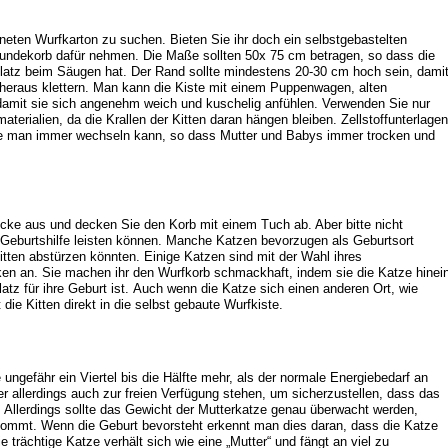
ten Wurfkarton zu suchen. Bieten Sie ihr doch ein selbstgebastelten
undekorb dafür nehmen. Die Maße sollten 50x 75 cm betragen, so dass die
 Platz beim Säugen hat. Der Rand sollte mindestens 20-30 cm hoch sein, dami
b heraus klettern. Man kann die Kiste mit einem Puppenwagen, alten
 damit sie sich angenehm weich und kuschelig anfühlen. Verwenden Sie nur
aterialien, da die Krallen der Kitten daran hängen bleiben. Zellstoffunterlagen
, die man immer wechseln kann, so dass Mutter und Babys immer trocken und
Ecke aus und decken Sie den Korb mit einem Tuch ab. Aber bitte nicht
t Geburtshilfe leisten können. Manche Katzen bevorzugen als Geburtsort
itten abstürzen könnten. Einige Katzen sind mit der Wahl ihres
ken an. Sie machen ihr den Wurfkorb schmackhaft, indem sie die Katze hinei
latz für ihre Geburt ist. Auch wenn die Katze sich einen anderen Ort, wie
die Kitten direkt in die selbst gebaute Wurfkiste.
 ungefähr ein Viertel bis die Hälfte mehr, als der normale Energiebedarf an
ter allerdings auch zur freien Verfügung stehen, um sicherzustellen, dass das
 Allerdings sollte das Gewicht der Mutterkatze genau überwacht werden,
ommt. Wenn die Geburt bevorsteht erkennt man dies daran, dass die Katze
e trächtige Katze verhält sich wie eine „Mutter“ und fängt an viel zu