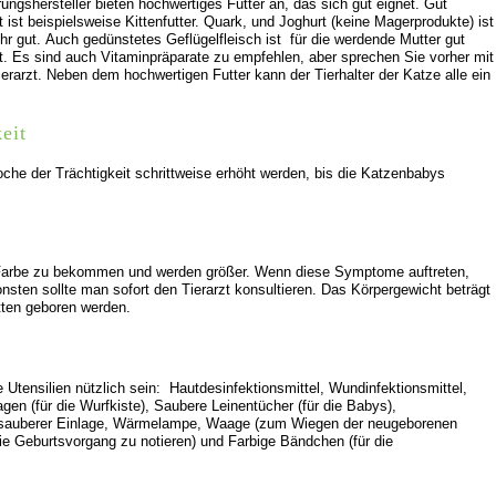
rungshersteller bieten hochwertiges Futter an, das sich gut eignet. Gut
 ist beispielsweise Kittenfutter. Quark, und Joghurt (keine Magerprodukte) ist
hr gut. Auch gedünstetes Geflügelfleisch ist für die werdende Mutter gut
t. Es sind auch Vitaminpräparate zu empfehlen, aber sprechen Sie vorher mit
ierarzt. Neben dem hochwertigen Futter kann der Tierhalter der Katze alle ein
eit
oche der Trächtigkeit schrittweise erhöht werden, bis die Katzenbabys
e Farbe zu bekommen und werden größer. Wenn diese Symptome auftreten,
ten sollte man sofort den Tierarzt konsultieren. Das Körpergewicht beträgt
itten geboren werden.
 Utensilien nützlich sein: Hautdesinfektionsmittel, Wundinfektionsmittel,
en (für die Wurfkiste), Saubere Leinentücher (für die Babys),
mit sauberer Einlage, Wärmelampe, Waage (zum Wiegen der neugeborenen
ie Geburtsvorgang zu notieren) und Farbige Bändchen (für die