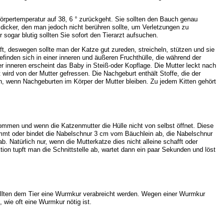
rpertemperatur auf 38, 6 ° zurückgeht. Sie sollten den Bauch genau
icker, den man jedoch nicht berühren sollte, um Verletzungen zu
sogar blutig sollten Sie sofort den Tierarzt aufsuchen.
t, deswegen sollte man der Katze gut zureden, streicheln, stützen und sie
finden sich in einer inneren und äußeren Fruchthülle, die während der
er inneren erscheint das Baby in Steiß-oder Kopflage. Die Mutter leckt nach
wird von der Mutter gefressen. Die Nachgeburt enthält Stoffe, die der
, wenn Nachgeburten im Körper der Mutter bleiben. Zu jedem Kitten gehört
kommen und wenn die Katzenmutter die Hülle nicht von selbst öffnet. Diese
mmt oder bindet die Nabelschnur 3 cm vom Bäuchlein ab, die Nabelschnur
 Natürlich nur, wenn die Mutterkatze dies nicht alleine schafft oder
ion tupft man die Schnittstelle ab, wartet dann ein paar Sekunden und löst
llten dem Tier eine Wurmkur verabreicht werden. Wegen einer Wurmkur
 wie oft eine Wurmkur nötig ist.