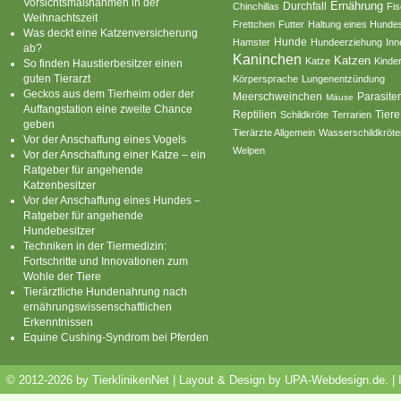
Vorsichtsmaßnahmen in der
Ernährung
Durchfall
Chinchillas
Fi
Weihnachtszeit
Frettchen
Futter
Haltung eines Hunde
Was deckt eine Katzenversicherung
Hamster
Hunde
Hundeerziehung
Inn
ab?
Kaninchen
Katzen
Katze
Kinde
So finden Haustierbesitzer einen
guten Tierarzt
Körpersprache
Lungenentzündung
Geckos aus dem Tierheim oder der
Parasite
Meerschweinchen
Mäuse
Auffangstation eine zweite Chance
Reptilien
Tiere
Schildkröte
Terrarien
geben
Tierärzte Allgemein
Wasserschildkröte
Vor der Anschaffung eines Vogels
Welpen
Vor der Anschaffung einer Katze – ein
Ratgeber für angehende
Katzenbesitzer
Vor der Anschaffung eines Hundes –
Ratgeber für angehende
Hundebesitzer
Techniken in der Tiermedizin:
Fortschritte und Innovationen zum
Wohle der Tiere
Tierärztliche Hundenahrung nach
ernährungswissenschaftlichen
Erkenntnissen
Equine Cushing-Syndrom bei Pferden
© 2012-2026 by TierklinikenNet | Layout & Design by
UPA-Webdesign.de
.
|