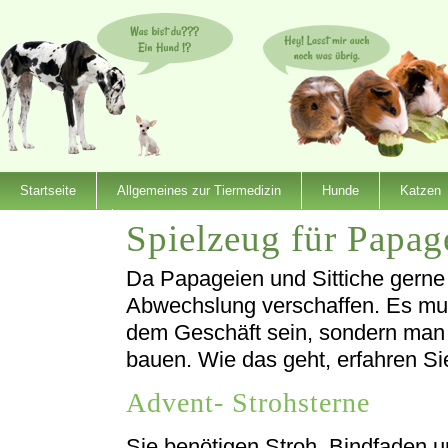
Startseite
Allgemeines zur Tiermedizin
Hunde
Katzen
Spielzeug für Papag
Dienstleister
Da Papageien und Sittiche gerne 
Abwechslung verschaffen. Es mus
dem Geschäft sein, sondern man 
bauen. Wie das geht, erfahren Sie
Advent- Strohsterne
Sie benötigen Stroh, Bindfaden u