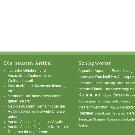
Die neusten Artikel
Schlagwörter
Typische Gefahren und
Aquarium
Aquarien
Beleuchtung
Vorsichtsmaßnahmen in der
Ernährung
Durchfall
Chinchillas
Fi
Weihnachtszeit
Frettchen
Futter
Haltung eines Hunde
Was deckt eine Katzenversicherung
Hamster
Hunde
Hundeerziehung
Inn
ab?
Kaninchen
Katzen
Katze
Kinde
So finden Haustierbesitzer einen
guten Tierarzt
Körpersprache
Lungenentzündung
Geckos aus dem Tierheim oder der
Parasite
Meerschweinchen
Mäuse
Auffangstation eine zweite Chance
Reptilien
Tiere
Schildkröte
Terrarien
geben
Tierärzte Allgemein
Wasserschildkröte
Vor der Anschaffung eines Vogels
Welpen
Vor der Anschaffung einer Katze – ein
Ratgeber für angehende