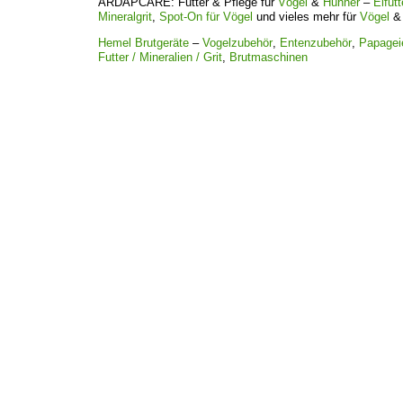
ARDAPCARE: Futter & Pflege für
Vögel
&
Hühner
–
Eifutt
Mineralgrit
,
Spot-On für Vögel
und vieles mehr für
Vögel
Hemel Brutgeräte
–
Vogelzubehör
,
Entenzubehör
,
Papagei
Futter / Mineralien / Grit
,
Brutmaschinen