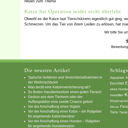
Neues zum Thema
Katze hat Operation leider nicht überlebt
Obwohl es der Katze laut Tierschützerin eigentlich gut ging, w
Schmerzen. Um das Tier von ihrem Leiden zu erlösen, hat man 
Wir bitte Sie u
Bewertun
Die neusten Artikel
Schlagw
Typische Gefahren und Vorsichtsmaßnahmen in
A
Aquarien
der Weihnachtszeit
E
Durchfall
Was deckt eine Katzenversicherung ab?
eines Hunde
So finden Haustierbesitzer einen guten Tierarzt
K
Innenfilter
Geckos aus dem Tierheim oder der
Körpersprac
Auffangstation eine zweite Chance geben
Vor der Anschaffung eines Vogels
Para
Mäuse
Vor der Anschaffung einer Katze – ein Ratgeber
Tiere
Tierär
für angehende Katzenbesitzer
Vor der Anschaffung eines Hundes – Ratgeber
für angehende Hundebesitzer