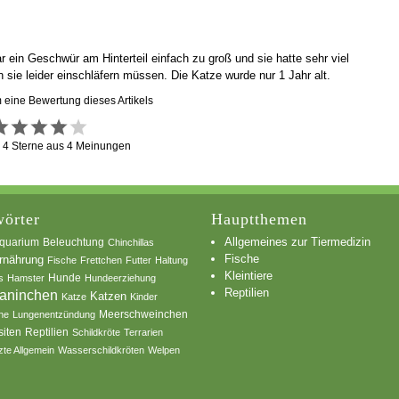
ar ein Geschwür am Hinterteil einfach zu groß und sie hatte sehr viel
sie leider einschläfern müssen. Die Katze wurde nur 1 Jahr alt.
m eine Bewertung dieses Artikels
g
4
Sterne aus
4
Meinungen
örter
Hauptthemen
Allgemeines zur Tiermedizin
quarium
Beleuchtung
Chinchillas
Fische
rnährung
Fische
Frettchen
Futter
Haltung
Kleintiere
s
Hamster
Hunde
Hundeerziehung
Reptilien
aninchen
Katzen
Katze
Kinder
he
Lungenentzündung
Meerschweinchen
siten
Reptilien
Schildkröte
Terrarien
zte Allgemein
Wasserschildkröten
Welpen