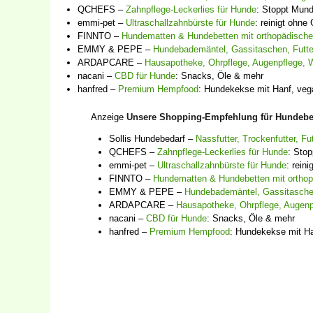
QCHEFS –
Zahnpflege-Leckerlies für Hunde
: Stoppt Mun
emmi-pet –
Ultraschallzahnbürste für Hunde
: reinigt ohn
FINNTO –
Hundematten & Hundebetten mit orthopädischer
EMMY & PEPE –
Hundebademäntel, Gassitaschen, Futt
ARDAPCARE –
Hausapotheke, Ohrpflege, Augenpflege, 
nacani –
CBD für Hunde
: Snacks, Öle & mehr
hanfred –
Premium Hempfood
: Hundekekse mit Hanf, veg
Anzeige
Unsere Shopping-Empfehlung für Hundebe
Sollis Hundebedarf –
Nassfutter, Trockenfutter, F
QCHEFS –
Zahnpflege-Leckerlies für Hunde
: Sto
emmi-pet –
Ultraschallzahnbürste für Hunde
: rein
FINNTO –
Hundematten & Hundebetten mit orthopä
EMMY & PEPE –
Hundebademäntel, Gassitasche
ARDAPCARE –
Hausapotheke, Ohrpflege, Augenp
nacani –
CBD für Hunde
: Snacks, Öle & mehr
hanfred –
Premium Hempfood
: Hundekekse mit Ha