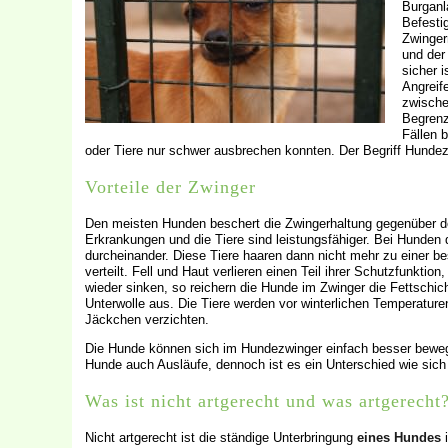
Burganl
Befesti
Zwinger
und der
sicher 
Angreif
zwische
Begrenz
Fällen 
oder Tiere nur schwer ausbrechen konnten. Der Begriff Hundez
Vorteile der Zwinger
Den meisten Hunden beschert die Zwingerhaltung gegenüber d
Erkrankungen und die Tiere sind leistungsfähiger. Bei Hunden
durcheinander. Diese Tiere haaren dann nicht mehr zu einer b
verteilt. Fell und Haut verlieren einen Teil ihrer Schutzfunkti
wieder sinken, so reichern die Hunde im Zwinger die Fettschic
Unterwolle aus. Die Tiere werden vor winterlichen Temperatur
Jäckchen verzichten.
Die Hunde können sich im Hundezwinger einfach besser bewegen
Hunde auch Ausläufe, dennoch ist es ein Unterschied wie sich 
Was ist nicht artgerecht und was artgerecht
Nicht artgerecht ist die ständige Unterbringung
eines Hundes
i