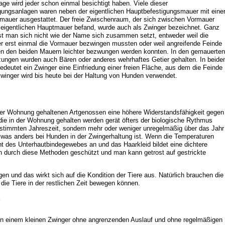
age wird jeder schon einmal besichtigt haben. Viele dieser
gungsanlagen waren neben der eigentlichen Hauptbefestigungsmauer mit eine
mauer ausgestattet. Der freie Zwischenraum, der sich zwischen Vormauer
 eigentlichen Hauptmauer befand, wurde auch als Zwinger bezeichnet. Ganz
ist man sich nicht wie der Name sich zusammen setzt, entweder weil die
er erst einmal die Vormauer bezwingen mussten oder weil angreifende Feinde
n den beiden Mauern leichter bezwungen werden konnten. In den gemauerten
ungen wurden auch Bären oder anderes wehrhaftes Getier gehalten. In beide
bedeutet ein Zwinger eine Einfriedung einer freien Fläche, aus dem die Feinde
winger wird bis heute bei der Haltung von Hunden verwendet.
er Wohnung gehaltenen Artgenossen eine höhere Widerstandsfähigkeit gegen
 die in der Wohnung gehalten werden gerät öfters der biologische Rythmus
estimmten Jahreszeit, sondern mehr oder weniger unregelmäßig über das Jahr
on, was anders bei Hunden in der Zwingerhaltung ist. Wenn die Temperaturen
ht des Unterhautbindegewebes an und das Haarkleid bildet eine dichtere
en durch diese Methoden geschützt und man kann getrost auf gestrickte
 und das wirkt sich auf die Kondition der Tiere aus. Natürlich brauchen die
die Tiere in der restlichen Zeit bewegen können.
?
n einem kleinen Zwinger ohne angrenzenden Auslauf und ohne regelmäßigen