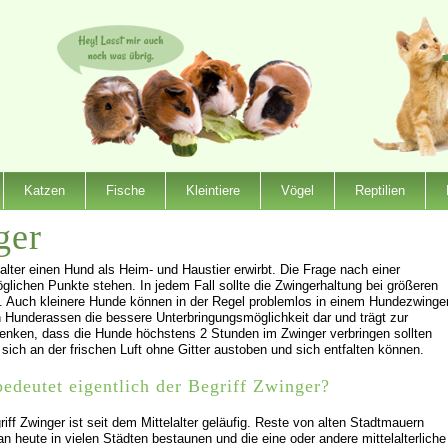
Katzen
Fische
Kleintiere
Vögel
Reptilien
ger
alter einen Hund als Heim- und Haustier erwirbt. Die Frage nach einer
glichen Punkte stehen. In jedem Fall sollte die Zwingerhaltung bei größeren
. Auch kleinere Hunde können in der Regel problemlos in einem Hundezwinge
en Hunderassen die bessere Unterbringungsmöglichkeit dar und trägt zur
edenken, dass die Hunde höchstens 2 Stunden im Zwinger verbringen sollten
sich an der frischen Luft ohne Gitter austoben und sich entfalten können.
edeutet eigentlich der Begriff Zwinger?
iff Zwinger ist seit dem Mittelalter geläufig. Reste von alten Stadtmauern
n heute in vielen Städten bestaunen und die eine oder andere mittelalterliche