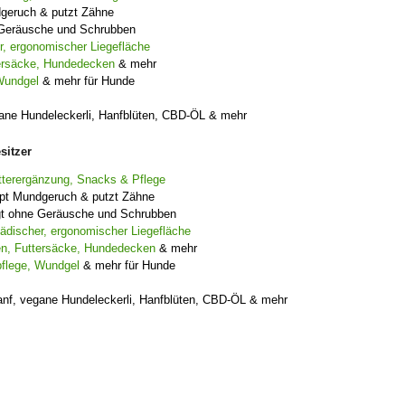
dgeruch & putzt Zähne
e Geräusche und Schrubben
, ergonomischer Liegefläche
ersäcke, Hundedecken
& mehr
Wundgel
& mehr für Hunde
ane Hundeleckerli, Hanfblüten, CBD-ÖL & mehr
sitzer
utterergänzung, Snacks & Pflege
ppt Mundgeruch & putzt Zähne
igt ohne Geräusche und Schrubben
discher, ergonomischer Liegefläche
n, Futtersäcke, Hundedecken
& mehr
flege, Wundgel
& mehr für Hunde
nf, vegane Hundeleckerli, Hanfblüten, CBD-ÖL & mehr