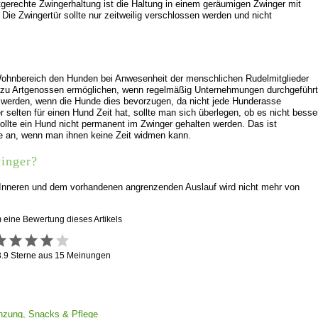
gerechte Zwingerhaltung ist die Haltung in einem geräumigen Zwinger mit
Die Zwingertür sollte nur zeitweilig verschlossen werden und nicht
Wohnbereich den Hunden bei Anwesenheit der menschlichen Rudelmitglieder
 zu Artgenossen ermöglichen, wenn regelmäßig Unternehmungen durchgeführt
t werden, wenn die Hunde dies bevorzugen, da nicht jede Hunderasse
lten für einen Hund Zeit hat, sollte man sich überlegen, ob es nicht besse
llte ein Hund nicht permanent im Zwinger gehalten werden. Das ist
de an, wenn man ihnen keine Zeit widmen kann.
inger?
 Inneren und dem vorhandenen angrenzenden Auslauf wird nicht mehr von
m eine Bewertung dieses Artikels
3.9
Sterne aus
15
Meinungen
gänzung, Snacks & Pflege