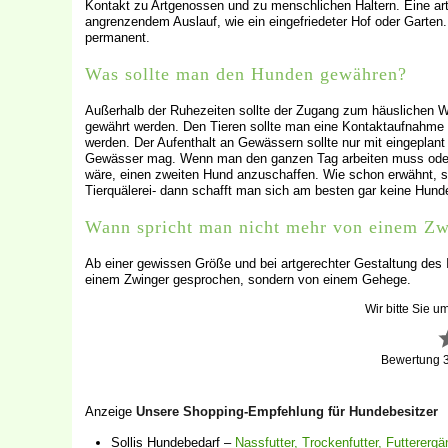
Kontakt zu Artgenossen und zu menschlichen Haltern. Eine art
angrenzendem Auslauf, wie ein eingefriedeter Hof oder Garten. 
permanent.
Was sollte man den Hunden gewähren?
Außerhalb der Ruhezeiten sollte der Zugang zum häuslichen 
gewährt werden. Den Tieren sollte man eine Kontaktaufnahme
werden. Der Aufenthalt an Gewässern sollte nur mit eingeplan
Gewässer mag. Wenn man den ganzen Tag arbeiten muss oder se
wäre, einen zweiten Hund anzuschaffen. Wie schon erwähnt, so
Tierquälerei- dann schafft man sich am besten gar keine Hun
Wann spricht man nicht mehr von einem Zw
Ab einer gewissen Größe und bei artgerechter Gestaltung des
einem Zwinger gesprochen, sondern von einem Gehege.
Wir bitte Sie u
Bewertung
Anzeige
Unsere Shopping-Empfehlung für Hundebesitzer
Sollis Hundebedarf –
Nassfutter, Trockenfutter, Futterer