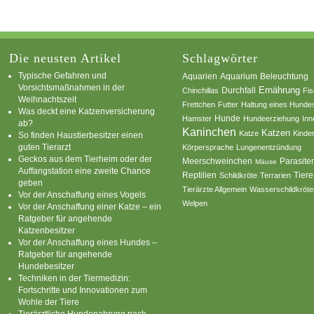
Die neusten Artikel
Schlagwörter
Typische Gefahren und
Aquarium
Aquarien
Beleuchtung
Vorsichtsmaßnahmen in der
Ernährung
Durchfall
Chinchillas
Fi
Weihnachtszeit
Frettchen
Futter
Haltung eines Hunde
Was deckt eine Katzenversicherung
Hamster
Hunde
Hundeerziehung
Inn
ab?
Kaninchen
Katzen
Katze
Kinde
So finden Haustierbesitzer einen
guten Tierarzt
Körpersprache
Lungenentzündung
Geckos aus dem Tierheim oder der
Parasite
Meerschweinchen
Mäuse
Auffangstation eine zweite Chance
Reptilien
Tiere
Schildkröte
Terrarien
geben
Tierärzte Allgemein
Wasserschildkröte
Vor der Anschaffung eines Vogels
Welpen
Vor der Anschaffung einer Katze – ein
Ratgeber für angehende
Katzenbesitzer
Vor der Anschaffung eines Hundes –
Ratgeber für angehende
Hundebesitzer
Techniken in der Tiermedizin:
Fortschritte und Innovationen zum
Wohle der Tiere
Tierärztliche Hundenahrung nach