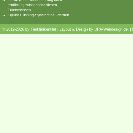
ernährungswissenschaftlichen
Erkenntnissen
Equine Cushing-Syndrom bei Pferden
© 2012-2026 by TierklinikenNet | Layout & Design by
UPA-Webdesign.de
.
|