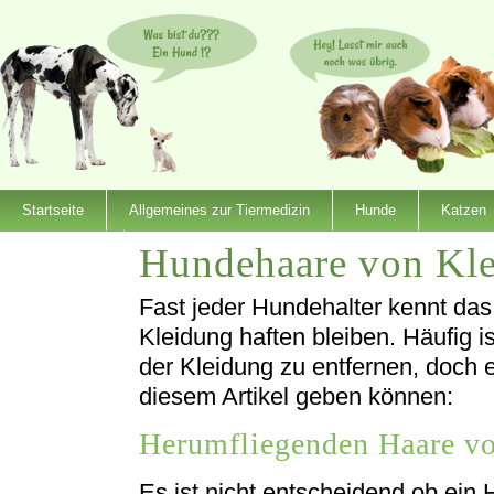
Startseite
Allgemeines zur Tiermedizin
Hunde
Katzen
Hundehaare von Kle
Dienstleister
Fast jeder Hundehalter kennt da
Kleidung haften bleiben. Häufig 
der Kleidung zu entfernen, doch es
diesem Artikel geben können:
Herumfliegenden Haare v
Es ist nicht entscheidend ob ein 