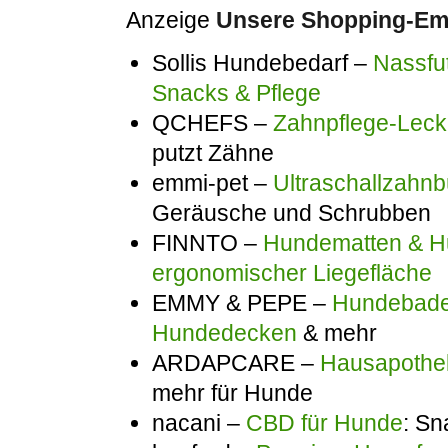
Anzeige
Unsere Shopping-Emp
Sollis Hundebedarf –
Nassfut
Snacks & Pflege
QCHEFS –
Zahnpflege-Lecke
putzt Zähne
emmi-pet –
Ultraschallzahnb
Geräusche und Schrubben
FINNTO –
Hundematten & Hu
ergonomischer Liegefläche
EMMY & PEPE –
Hundebadem
Hundedecken
& mehr
ARDAPCARE –
Hausapothek
mehr für Hunde
nacani –
CBD für Hunde
: Sn