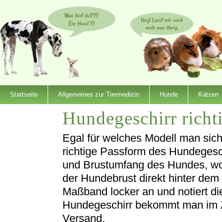
Startseite
Allgemeines zur Tiermedizin
Hunde
Katzen
Hundegeschirr richt
Dienstleister
Egal für welches Modell man sich 
richtige Passform des Hundegesc
und Brustumfang des Hundes, wob
der Hundebrust direkt hinter dem
Maßband locker an und notiert d
Hundegeschirr bekommt man im Z
Versand.