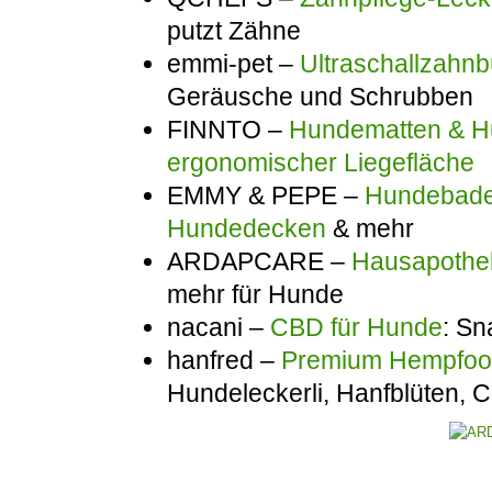
putzt Zähne
emmi-pet –
Ultraschallzahnb
Geräusche und Schrubben
FINNTO –
Hundematten & Hu
ergonomischer Liegefläche
EMMY & PEPE –
Hundebadem
Hundedecken
& mehr
ARDAPCARE –
Hausapothek
mehr für Hunde
nacani –
CBD für Hunde
: Sn
hanfred –
Premium Hempfo
Hundeleckerli, Hanfblüten,