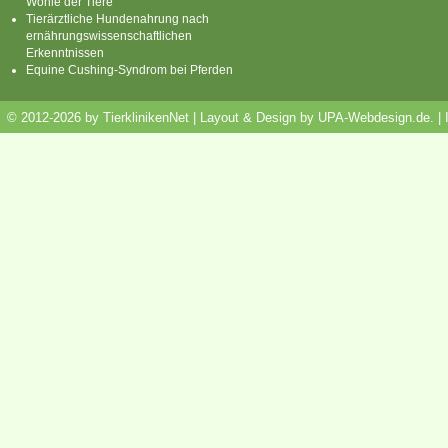
Wohle der Tiere
Tierärztliche Hundenahrung nach
ernährungswissenschaftlichen
Erkenntnissen
Equine Cushing-Syndrom bei Pferden
© 2012-2026 by TierklinikenNet | Layout & Design by
UPA-Webdesign.de
.
|