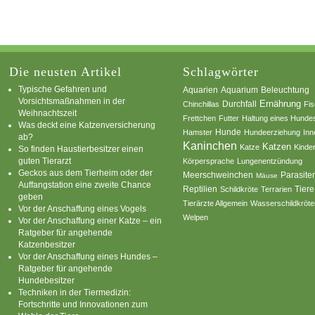
Die neusten Artikel
Schlagwörter
Typische Gefahren und
Aquarium
Aquarien
Beleuchtung
Vorsichtsmaßnahmen in der
Ernährung
Durchfall
Chinchillas
Fi
Weihnachtszeit
Frettchen
Futter
Haltung eines Hunde
Was deckt eine Katzenversicherung
Hamster
Hunde
Hundeerziehung
Inn
ab?
Kaninchen
Katzen
Katze
Kinde
So finden Haustierbesitzer einen
guten Tierarzt
Körpersprache
Lungenentzündung
Geckos aus dem Tierheim oder der
Parasite
Meerschweinchen
Mäuse
Auffangstation eine zweite Chance
Reptilien
Tiere
Schildkröte
Terrarien
geben
Tierärzte Allgemein
Wasserschildkröte
Vor der Anschaffung eines Vogels
Welpen
Vor der Anschaffung einer Katze – ein
Ratgeber für angehende
Katzenbesitzer
Vor der Anschaffung eines Hundes –
Ratgeber für angehende
Hundebesitzer
Techniken in der Tiermedizin:
Fortschritte und Innovationen zum