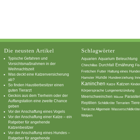
Die neusten Artikel
Schlagwörter
Typische Gefahren und
Aquarium
Aquarien
Beleuchtung
Vorsichtsmaßnahmen in der
Ernährung
Durchfall
Chinchillas
Fi
Weihnachtszeit
Frettchen
Futter
Haltung eines Hunde
Was deckt eine Katzenversicherung
Hamster
Hunde
Hundeerziehung
Inn
ab?
Kaninchen
Katzen
Katze
Kinde
So finden Haustierbesitzer einen
guten Tierarzt
Körpersprache
Lungenentzündung
Geckos aus dem Tierheim oder der
Parasite
Meerschweinchen
Mäuse
Auffangstation eine zweite Chance
Reptilien
Tiere
Schildkröte
Terrarien
geben
Tierärzte Allgemein
Wasserschildkröte
Vor der Anschaffung eines Vogels
Welpen
Vor der Anschaffung einer Katze – ein
Ratgeber für angehende
Katzenbesitzer
Vor der Anschaffung eines Hundes –
Ratgeber für angehende