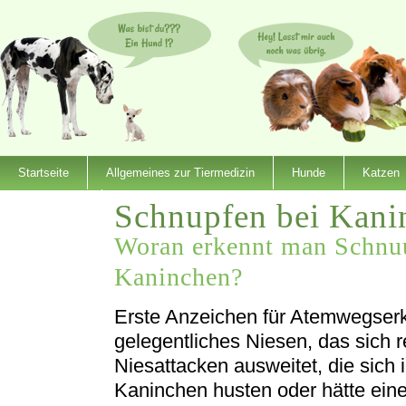
Startseite
Allgemeines zur Tiermedizin
Hunde
Katzen
Schnupfen bei Kani
Dienstleister
Woran erkennt man Schnuu
Kaninchen?
Erste Anzeichen für Atemwegserk
gelegentliches Niesen, das sich r
Niesattacken ausweitet, die sich
Kaninchen husten oder hätte ein