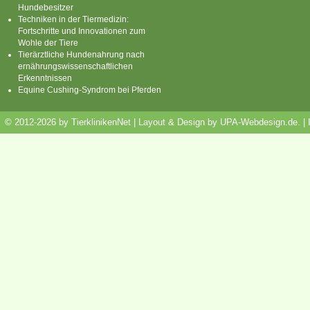
Hundebesitzer
Techniken in der Tiermedizin:
Fortschritte und Innovationen zum
Wohle der Tiere
Tierärztliche Hundenahrung nach
ernährungswissenschaftlichen
Erkenntnissen
Equine Cushing-Syndrom bei Pferden
© 2012-2026 by TierklinikenNet | Layout & Design by
UPA-Webdesign.de
.
|