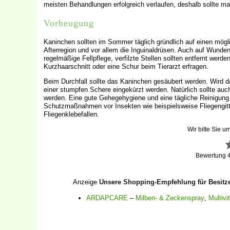
meisten Behandlungen erfolgreich verlaufen, deshalb sollte man
Vorbeugung
Kaninchen sollten im Sommer täglich gründlich auf einen mögli
Afterregion und vor allem die Inguinaldrüsen. Auch auf Wunden 
regelmäßige Fellpflege, verfilzte Stellen sollten entfernt we
Kurzhaarschnitt oder eine Schur beim Tierarzt erfragen.
Beim Durchfall sollte das Kaninchen gesäubert werden. Wird da
einer stumpfen Schere eingekürzt werden. Natürlich sollte au
werden. Eine gute Gehegehygiene und eine tägliche Reinigung d
Schutzmaßnahmen vor Insekten wie beispielsweise Fliegengitte
Fliegenklebefallen.
Wir bitte Sie u
Bewertung
Anzeige
Unsere Shopping-Empfehlung für Besitz
ARDAPCARE
–
Milben- & Zeckenspray
,
Multivi