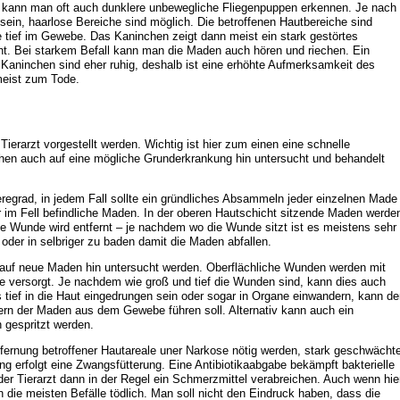
 kann man oft auch dunklere unbewegliche Fliegenpuppen erkennen. Je nach
sein, haarlose Bereiche sind möglich. Die betroffenen Hautbereiche sind
e tief im Gewebe. Das Kaninchen zeigt dann meist ein stark gestörtes
t. Bei starkem Befall kann man die Maden auch hören und riechen. Ein
. Kaninchen sind eher ruhig, deshalb ist eine erhöhte Aufmerksamkeit des
umeist zum Tode.
erarzt vorgestellt werden. Wichtig ist hier zum einen eine schnelle
hen auch auf eine mögliche Grunderkrankung hin untersucht und behandelt
egrad, in jedem Fall sollte ein gründliches Absammeln jeder einzelnen Made
für im Fell befindliche Maden. In der oberen Hautschicht sitzende Maden werde
e Wunde wird entfernt – je nachdem wo die Wunde sitzt ist es meistens sehr
 oder in selbriger zu baden damit die Maden abfallen.
h auf neue Maden hin untersucht werden. Oberflächliche Wunden werden mit
be versorgt. Je nachdem wie groß und tief die Wunden sind, kann dies auch
s tief in die Haut eingedrungen sein oder sogar in Organe einwandern, kann de
rn der Maden aus dem Gewebe führen soll. Alternativ kann auch ein
 gespritzt werden.
fernung betroffener Hautareale uner Narkose nötig werden, stark geschwächt
ng erfolgt eine Zwangsfütterung. Eine Antibiotikaabgabe bekämpft bakterielle
er Tierarzt dann in der Regel ein Schmerzmittel verabreichen. Auch wenn hie
 die meisten Befälle tödlich. Man soll nicht den Eindruck haben, dass die