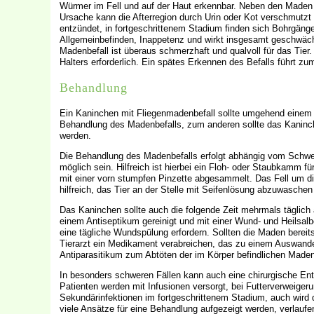
Würmer im Fell und auf der Haut erkennbar. Neben den Maden
Ursache kann die Afterregion durch Urin oder Kot verschmutzt 
entzündet, in fortgeschrittenem Stadium finden sich Bohrgäng
Allgemeinbefinden, Inappetenz und wirkt insgesamt geschwäch
Madenbefall ist überaus schmerzhaft und qualvoll für das Tier
Halters erforderlich. Ein spätes Erkennen des Befalls führt z
Behandlung
Ein Kaninchen mit Fliegenmadenbefall sollte umgehend einem Ti
Behandlung des Madenbefalls, zum anderen sollte das Kaninc
werden.
Die Behandlung des Madenbefalls erfolgt abhängig vom Schwer
möglich sein. Hilfreich ist hierbei ein Floh- oder Staubkamm 
mit einer vorn stumpfen Pinzette abgesammelt. Das Fell um di
hilfreich, das Tier an der Stelle mit Seifenlösung abzuwaschen
Das Kaninchen sollte auch die folgende Zeit mehrmals täglic
einem Antiseptikum gereinigt und mit einer Wund- und Heilsal
eine tägliche Wundspülung erfordern. Sollten die Maden bereit
Tierarzt ein Medikament verabreichen, das zu einem Auswande
Antiparasitikum zum Abtöten der im Körper befindlichen Maden
In besonders schweren Fällen kann auch eine chirurgische Ent
Patienten werden mit Infusionen versorgt, bei Futterverweigeru
Sekundärinfektionen im fortgeschrittenem Stadium, auch wird d
viele Ansätze für eine Behandlung aufgezeigt werden, verlaufen