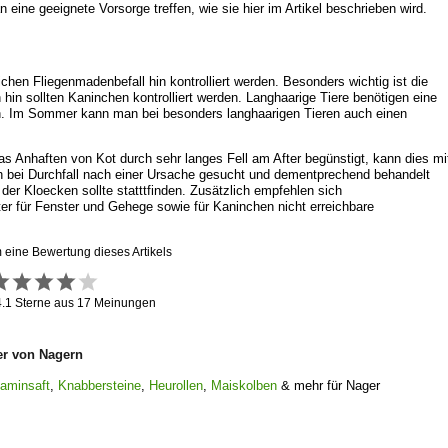
 eine geeignete Vorsorge treffen, wie sie hier im Artikel beschrieben wird.
chen Fliegenmadenbefall hin kontrolliert werden. Besonders wichtig ist die
hin sollten Kaninchen kontrolliert werden. Langhaarige Tiere benötigen eine
rden. Im Sommer kann man bei besonders langhaarigen Tieren auch einen
s Anhaften von Kot durch sehr langes Fell am After begünstigt, kann dies mi
ch bei Durchfall nach einer Ursache gesucht und dementprechend behandelt
er Kloecken sollte statttfinden. Zusätzlich empfehlen sich
r für Fenster und Gehege sowie für Kaninchen nicht erreichbare
m eine Bewertung dieses Artikels
4.1
Sterne aus
17
Meinungen
er von Nagern
taminsaft
,
Knabbersteine
,
Heurollen
,
Maiskolben
& mehr für Nager