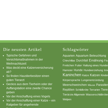
Die neusten Artikel
Schlagwörter
Typische Gefahren und
Aquarium
Aquarien
Beleuchtung
Vorsichtsmaßnahmen in der
Ernährung
Durchfall
Chinchillas
Fi
Weihnachtszeit
Frettchen
Futter
Haltung eines Hunde
Was deckt eine Katzenversicherung
Hamster
Hunde
Hundeerziehung
Inn
ab?
Kaninchen
Katzen
Katze
Kinde
So finden Haustierbesitzer einen
guten Tierarzt
Körpersprache
Lungenentzündung
Geckos aus dem Tierheim oder der
Parasite
Meerschweinchen
Mäuse
Auffangstation eine zweite Chance
Reptilien
Tiere
Schildkröte
Terrarien
geben
Tierärzte Allgemein
Wasserschildkröte
Vor der Anschaffung eines Vogels
Welpen
Vor der Anschaffung einer Katze – ein
Ratgeber für angehende