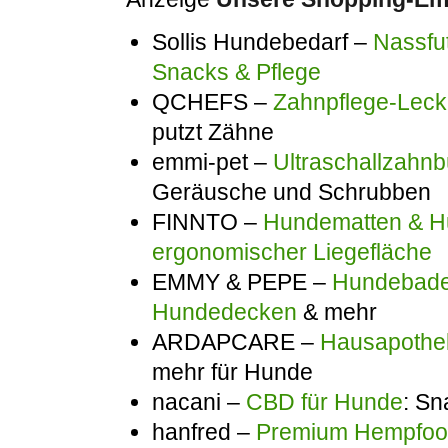
Sollis Hundebedarf –
Nassfut
Snacks & Pflege
QCHEFS –
Zahnpflege-Lecke
putzt Zähne
emmi-pet –
Ultraschallzahnb
Geräusche und Schrubben
FINNTO –
Hundematten & Hu
ergonomischer Liegefläche
EMMY & PEPE –
Hundebadem
Hundedecken
& mehr
ARDAPCARE –
Hausapothek
mehr für Hunde
nacani –
CBD für Hunde
: Sn
hanfred –
Premium Hempfo