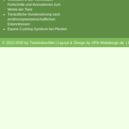
Fortschritte und Innovationen zum
Wohle der Tiere
Tierärztliche Hundenahrung nach
ernährungswissenschaftlichen
Erkenntnissen
Equine Cushing-Syndrom bei Pferden
© 2012-2026 by TierklinikenNet | Layout & Design by
UPA-Webdesign.de
.
|