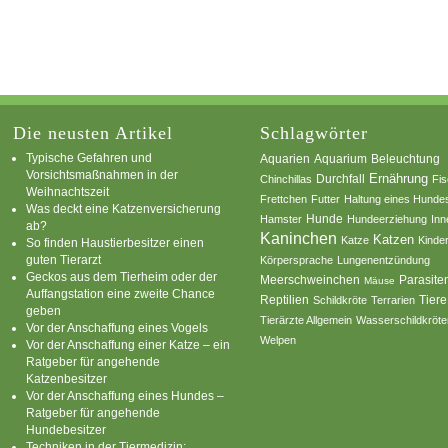
Die neusten Artikel
Schlagwörter
Typische Gefahren und
Aquarium
Aquarien
Beleuchtung
Vorsichtsmaßnahmen in der
Ernährung
Durchfall
Chinchillas
Fi
Weihnachtszeit
Frettchen
Futter
Haltung eines Hunde
Was deckt eine Katzenversicherung
Hamster
Hunde
Hundeerziehung
Inn
ab?
Kaninchen
Katzen
Katze
Kinde
So finden Haustierbesitzer einen
guten Tierarzt
Körpersprache
Lungenentzündung
Geckos aus dem Tierheim oder der
Parasite
Meerschweinchen
Mäuse
Auffangstation eine zweite Chance
Reptilien
Tiere
Schildkröte
Terrarien
geben
Tierärzte Allgemein
Wasserschildkröte
Vor der Anschaffung eines Vogels
Welpen
Vor der Anschaffung einer Katze – ein
Ratgeber für angehende
Katzenbesitzer
Vor der Anschaffung eines Hundes –
Ratgeber für angehende
Hundebesitzer
Techniken in der Tiermedizin: