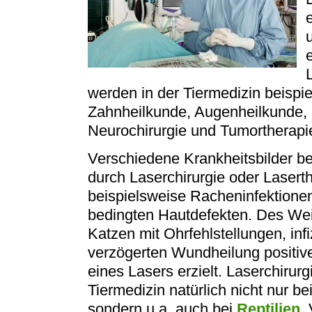
e
werden in der Tiermedizin beispie
Zahnheilkunde, Augenheilkunde, 
Neurochirurgie und Tumortherap
Verschiedene Krankheitsbilder b
durch Laserchirurgie oder Lasert
beispielsweise Racheninfektionen
bedingten Hautdefekten. Des We
Katzen mit Ohrfehlstellungen, inf
verzögerten Wundheilung positiv
eines Lasers erzielt. Laserchirurg
Tiermedizin natürlich nicht nur b
sondern u.a. auch bei
Reptilien
,