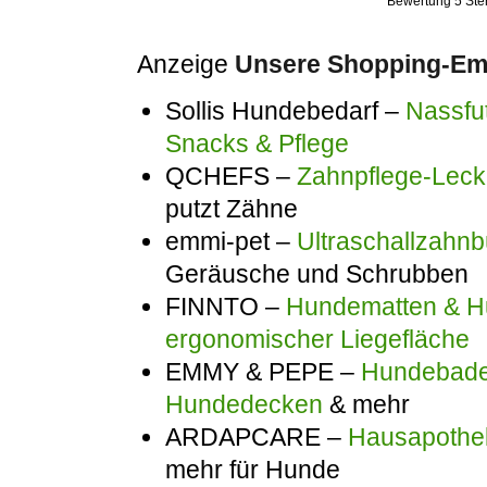
Bewertung
5
Ste
Anzeige
Unsere Shopping-Emp
Sollis Hundebedarf –
Nassfut
Snacks & Pflege
QCHEFS –
Zahnpflege-Lecke
putzt Zähne
emmi-pet –
Ultraschallzahnb
Geräusche und Schrubben
FINNTO –
Hundematten & Hu
ergonomischer Liegefläche
EMMY & PEPE –
Hundebadem
Hundedecken
& mehr
ARDAPCARE –
Hausapothek
mehr für Hunde