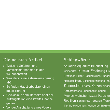
Die neusten Artikel
Schlagwörter
Typische Gefahren und
Aquarium
Aquarien
Beleuchtung
Vorsichtsmaßnahmen in der
Ernährung
Durchfall
Chinchillas
Fi
Weihnachtszeit
Frettchen
Futter
Haltung eines Hunde
Was deckt eine Katzenversicherung
Hamster
Hunde
Hundeerziehung
Inn
ab?
Kaninchen
Katzen
Katze
Kinde
So finden Haustierbesitzer einen
guten Tierarzt
Körpersprache
Lungenentzündung
Geckos aus dem Tierheim oder der
Parasite
Meerschweinchen
Mäuse
Auffangstation eine zweite Chance
Reptilien
Tiere
Schildkröte
Terrarien
geben
Tierärzte Allgemein
Wasserschildkröte
Vor der Anschaffung eines Vogels