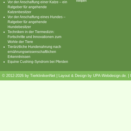
Welpen
Vor der Anschaffung einer Katze – ein
Ratgeber für angehende
Katzenbesitzer
Vor der Anschaffung eines Hundes –
Ratgeber für angehende
Hundebesitzer
Techniken in der Tiermedizin:
Fortschritte und Innovationen zum
Wohle der Tiere
Tierärztliche Hundenahrung nach
ernährungswissenschaftlichen
Erkenntnissen
Equine Cushing-Syndrom bei Pferden
© 2012-2026 by TierklinikenNet | Layout & Design by
UPA-Webdesign.de
.
|