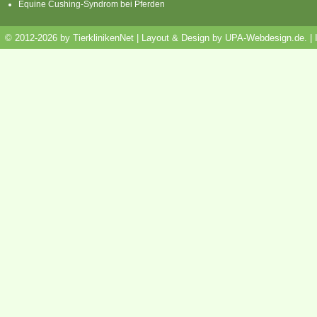
Equine Cushing-Syndrom bei Pferden
© 2012-2026 by TierklinikenNet | Layout & Design by
UPA-Webdesign.de
.
|