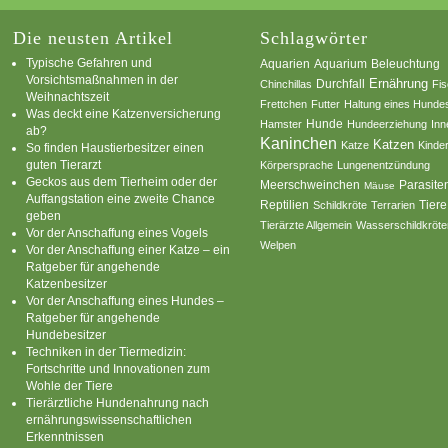
Die neusten Artikel
Schlagwörter
Typische Gefahren und
Aquarium
Aquarien
Beleuchtung
Vorsichtsmaßnahmen in der
Ernährung
Durchfall
Chinchillas
Fi
Weihnachtszeit
Frettchen
Futter
Haltung eines Hunde
Was deckt eine Katzenversicherung
Hamster
Hunde
Hundeerziehung
Inn
ab?
Kaninchen
Katzen
Katze
Kinde
So finden Haustierbesitzer einen
guten Tierarzt
Körpersprache
Lungenentzündung
Geckos aus dem Tierheim oder der
Parasite
Meerschweinchen
Mäuse
Auffangstation eine zweite Chance
Reptilien
Tiere
Schildkröte
Terrarien
geben
Tierärzte Allgemein
Wasserschildkröte
Vor der Anschaffung eines Vogels
Welpen
Vor der Anschaffung einer Katze – ein
Ratgeber für angehende
Katzenbesitzer
Vor der Anschaffung eines Hundes –
Ratgeber für angehende
Hundebesitzer
Techniken in der Tiermedizin:
Fortschritte und Innovationen zum
Wohle der Tiere
Tierärztliche Hundenahrung nach
ernährungswissenschaftlichen
Erkenntnissen