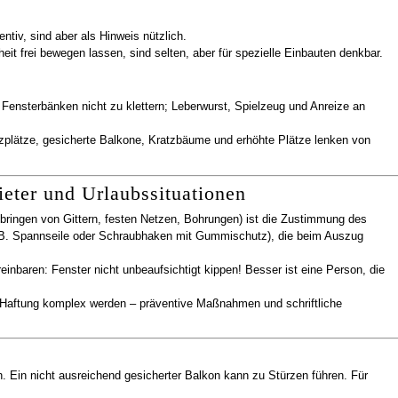
ntiv, sind aber als Hinweis nützlich.
heit frei bewegen lassen, sind selten, aber für spezielle Einbauten denkbar.
ensterbänken nicht zu klettern; Leberwurst, Spielzeug und Anreize an
plätze, gesicherte Balkone, Kratzbäume und erhöhte Plätze lenken von
ieter und Urlaubssituationen
ringen von Gittern, festen Netzen, Bohrungen) ist die Zustimmung des
. B. Spannseile oder Schraubhaken mit Gummischutz), die beim Auszug
inbaren: Fenster nicht unbeaufsichtigt kippen! Besser ist eine Person, die
 Haftung komplex werden – präventive Maßnahmen und schriftliche
. Ein nicht ausreichend gesicherter Balkon kann zu Stürzen führen. Für