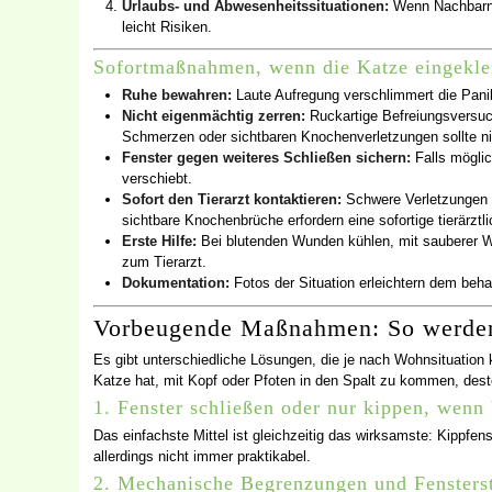
Urlaubs- und Abwesenheitssituationen:
Wenn Nachbarn 
leicht Risiken.
Sofortmaßnahmen, wenn die Katze eingekle
Ruhe bewahren:
Laute Aufregung verschlimmert die Pani
Nicht eigenmächtig zerren:
Ruckartige Befreiungsversuc
Schmerzen oder sichtbaren Knochenverletzungen sollte ni
Fenster gegen weiteres Schließen sichern:
Falls möglic
verschiebt.
Sofort den Tierarzt kontaktieren:
Schwere Verletzungen 
sichtbare Knochenbrüche erfordern eine sofortige tierärztl
Erste Hilfe:
Bei blutenden Wunden kühlen, mit sauberer 
zum Tierarzt.
Dokumentation:
Fotos der Situation erleichtern dem beh
Vorbeugende Maßnahmen: So werden 
Es gibt unterschiedliche Lösungen, die je nach Wohnsituation 
Katze hat, mit Kopf oder Pfoten in den Spalt zu kommen, desto
1. Fenster schließen oder nur kippen, wenn 
Das einfachste Mittel ist gleichzeitig das wirksamste: Kippfen
allerdings nicht immer praktikabel.
2. Mechanische Begrenzungen und Fensters