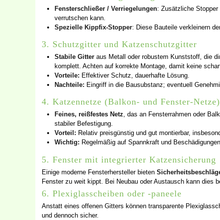
Fensterschließer / Verriegelungen
: Zusätzliche Stopper
verrutschen kann.
Spezielle Kippfix-Stopper
: Diese Bauteile verkleinern 
3. Schutzgitter und Katzenschutzgitter
Stabile Gitter
aus Metall oder robustem Kunststoff, die 
komplett. Achten auf korrekte Montage, damit keine scha
Vorteile:
Effektiver Schutz, dauerhafte Lösung.
Nachteile:
Eingriff in die Bausubstanz; eventuell Genehm
4. Katzennetze (Balkon- und Fenster-Netze)
Feines, reißfestes Netz
, das an Fensterrahmen oder Bal
stabiler Befestigung.
Vorteil:
Relativ preisgünstig und gut montierbar, insbesond
Wichtig:
Regelmäßig auf Spannkraft und Beschädigungen
5. Fenster mit integrierter Katzensicherung
Einige moderne Fensterhersteller bieten
Sicherheitsbeschläg
Fenster zu weit kippt. Bei Neubau oder Austausch kann dies b
6. Plexiglasscheiben oder -paneele
Anstatt eines offenen Gitters können transparente Plexiglassc
und dennoch sicher.