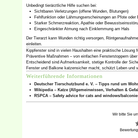
Unbedingt tierärztliche Hilfe suchen bei:
Sichtbaren Verletzungen (offene Wunden, Blutungen)
Fehlfunktion oder Lähmungserscheinungen an Pfote oder 
Starker Schmerzreaktion, Apathie oder Bewusstseinsstör
Eingeschränkter Atmung nach Einklemmung am Hals
Der Tierarzt kann Wunden richtig versorgen, Röntgenaufnahmen
einleiten.
Kippfenster sind in vielen Haushalten eine praktische Lösung f
Präventive Maßnahmen – von einfachen Fensterstoppern über Ka
Entscheidend sind Aufmerksamkeit, stetige Kontrolle der S
Fenster und Balkone katzensicher macht, schützt Leben und ve
Weiterführende Informationen
Deutscher Tierschutzbund e. V. – Tipps rund um Woh
Wikipedia – Katze (Allgemeinwissen, Verhalten & Gefa
RSPCA – Safety advice for cats and windows/balconies
Wir bitte Sie u
Bewertun