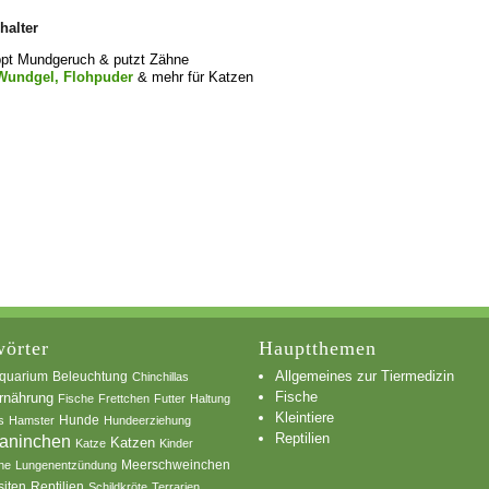
halter
ppt Mundgeruch & putzt Zähne
, Wundgel, Flohpuder
& mehr für Katzen
örter
Hauptthemen
Allgemeines zur Tiermedizin
quarium
Beleuchtung
Chinchillas
Fische
rnährung
Fische
Frettchen
Futter
Haltung
Kleintiere
s
Hamster
Hunde
Hundeerziehung
Reptilien
aninchen
Katzen
Katze
Kinder
he
Lungenentzündung
Meerschweinchen
siten
Reptilien
Schildkröte
Terrarien