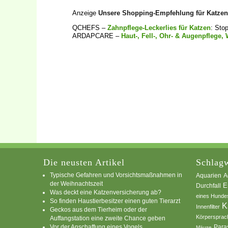
Anzeige
Unsere Shopping-Empfehlung für Katzen
QCHEFS –
Zahnpflege-Leckerlies für Katzen
: Sto
ARDAPCARE –
Haut-, Fell-, Ohr- & Augenpflege
Die neusten Artikel
Schlagw
Typische Gefahren und Vorsichtsmaßnahmen in
A
Aquarien
der Weihnachtszeit
E
Durchfall
Was deckt eine Katzenversicherung ab?
eines Hunde
So finden Haustierbesitzer einen guten Tierarzt
K
Innenfilter
Geckos aus dem Tierheim oder der
Körpersprac
Auffangstation eine zweite Chance geben
Vor der Anschaffung eines Vogels
Para
Mäuse