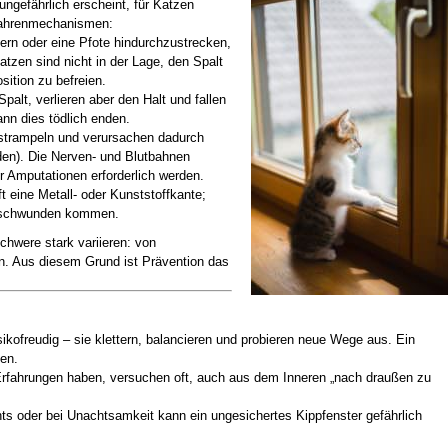
ngefährlich erscheint, für Katzen
efahrenmechanismen:
ern oder eine Pfote hindurchzustrecken,
zen sind nicht in der Lage, den Spalt
ition zu befreien.
lt, verlieren aber den Halt und fallen
nn dies tödlich enden.
strampeln und verursachen dadurch
den). Die Nerven- und Blutbahnen
 Amputationen erforderlich werden.
t eine Metall- oder Kunststoffkante;
etschwunden kommen.
Schwere stark variieren: von
n. Aus diesem Grund ist Prävention das
kofreudig – sie klettern, balancieren und probieren neue Wege aus. Ein
en.
rfahrungen haben, versuchen oft, auch aus dem Inneren „nach draußen zu
s oder bei Unachtsamkeit kann ein ungesichertes Kippfenster gefährlich