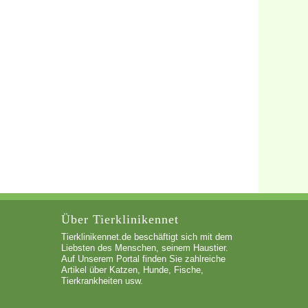
Über Tierklinikennet
Tierklinikennet.de beschäftigt sich mit dem
Liebsten des Menschen, seinem Haustier.
Auf Unserem Portal finden Sie zahlreiche
Artikel über Katzen, Hunde, Fische,
Tierkrankheiten usw.