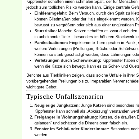
Kippfenster schaffen einen schmalen Spalt, der für Menschen u
jedoch zum tödlichen Risiko werden kann. Einige zentrale G
Einklemmgefahr:
Beim Versuch, durch den Spalt zu klett
können Gliedmaßen oder der Hals eingeklemmt werden. Kat
bewusst zu vergrößern oder sich aus einer ungünstigen Pos
Sturzrisiko:
Manche Katzen schaffen es zwar durch den Spa
in unbekannte Tiefe – besonders im höheren Stockwerk ka
Paniksituationen:
Eingeklemmte Tiere geraten in Panik, 
weitere Verletzungen (Prellungen, Brüche oder Schürfwun
können so stark geschädigt werden, dass Lähmungen oder
Verletzungen durch Scherwirkung:
Kippfenster haben of
wenn die Katze sich bewegt, kann es zu Scher- und Qu
Berichte aus Tierkliniken zeigen, dass solche Unfälle in ihrer 
vorübergehenden Prellungen bis zu irreparablen Nervenschäde
wichtigste Gebot.
Typische Unfallszenarien
Neugierige Jungkatzen:
Junge Katzen sind besonders risi
Kippfenster kann schnell als „Abkürzung“ verstanden werd
Freigänger in Wohnungshaltung:
Katzen, die draußen E
gelangen“ und schätzen die Dimensionen falsch ein.
Fenster im Schlaf- oder Kinderzimmer:
Besonders nacht
werden.