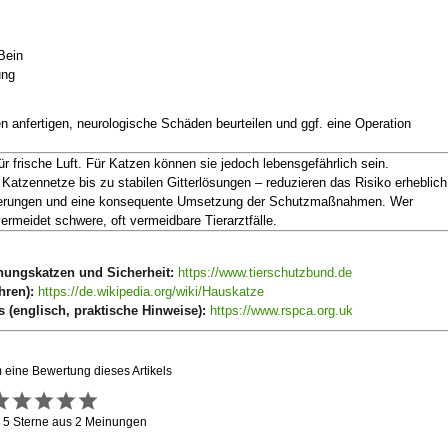
Bein
ung
 anfertigen, neurologische Schäden beurteilen und ggf. eine Operation
ür frische Luft. Für Katzen können sie jedoch lebensgefährlich sein.
tzennetze bis zu stabilen Gitterlösungen – reduzieren das Risiko erheblich
icherungen und eine konsequente Umsetzung der Schutzmaßnahmen. Wer
rmeidet schwere, oft vermeidbare Tierarztfälle.
nungskatzen und Sicherheit:
https://www.tierschutzbund.de
hren):
https://de.wikipedia.org/wiki/Hauskatze
 (englisch, praktische Hinweise):
https://www.rspca.org.uk
m eine Bewertung dieses Artikels
g
5
Sterne aus
2
Meinungen