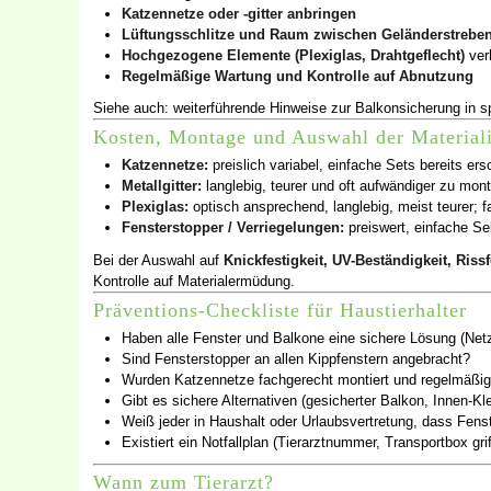
Katzennetze oder -gitter anbringen
Lüftungsschlitze und Raum zwischen Geländerstreben
Hochgezogene Elemente (Plexiglas, Drahtgeflecht)
ver
Regelmäßige Wartung und Kontrolle auf Abnutzung
Siehe auch: weiterführende Hinweise zur Balkonsicherung in sp
Kosten, Montage und Auswahl der Material
Katzennetze:
preislich variabel, einfache Sets bereits er
Metallgitter:
langlebig, teurer und oft aufwändiger zu mont
Plexiglas:
optisch ansprechend, langlebig, meist teurer; 
Fensterstopper / Verriegelungen:
preiswert, einfache S
Bei der Auswahl auf
Knickfestigkeit, UV-Beständigkeit, Riss
Kontrolle auf Materialermüdung.
Präventions-Checkliste für Haustierhalter
Haben alle Fenster und Balkone eine sichere Lösung (Netz,
Sind Fensterstopper an allen Kippfenstern angebracht?
Wurden Katzennetze fachgerecht montiert und regelmäßig
Gibt es sichere Alternativen (gesicherter Balkon, Innen-K
Weiß jeder in Haushalt oder Urlaubsvertretung, dass Fenst
Existiert ein Notfallplan (Tierarztnummer, Transportbox grif
Wann zum Tierarzt?