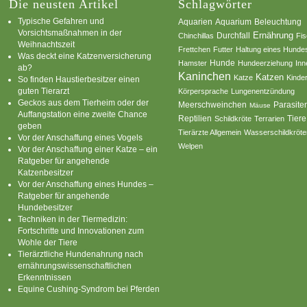
Die neusten Artikel
Schlagwörter
Typische Gefahren und
Aquarium
Aquarien
Beleuchtung
Vorsichtsmaßnahmen in der
Ernährung
Durchfall
Chinchillas
Fi
Weihnachtszeit
Frettchen
Futter
Haltung eines Hunde
Was deckt eine Katzenversicherung
Hamster
Hunde
Hundeerziehung
Inn
ab?
Kaninchen
Katzen
Katze
Kinde
So finden Haustierbesitzer einen
guten Tierarzt
Körpersprache
Lungenentzündung
Geckos aus dem Tierheim oder der
Parasite
Meerschweinchen
Mäuse
Auffangstation eine zweite Chance
Reptilien
Tiere
Schildkröte
Terrarien
geben
Tierärzte Allgemein
Wasserschildkröte
Vor der Anschaffung eines Vogels
Welpen
Vor der Anschaffung einer Katze – ein
Ratgeber für angehende
Katzenbesitzer
Vor der Anschaffung eines Hundes –
Ratgeber für angehende
Hundebesitzer
Techniken in der Tiermedizin:
Fortschritte und Innovationen zum
Wohle der Tiere
Tierärztliche Hundenahrung nach
ernährungswissenschaftlichen
Erkenntnissen
Equine Cushing-Syndrom bei Pferden