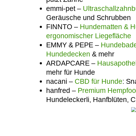
emmi-pet –
Ultraschallzahnb
Geräusche und Schrubben
FINNTO –
Hundematten & Hu
ergonomischer Liegefläche
EMMY & PEPE –
Hundebadem
Hundedecken
& mehr
ARDAPCARE –
Hausapothek
mehr für Hunde
nacani –
CBD für Hunde
: Sn
hanfred –
Premium Hempfo
Hundeleckerli, Hanfblüten,