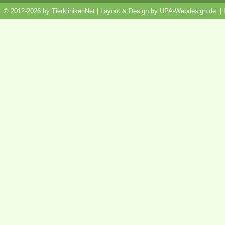
© 2012-2026 by TierklinikenNet | Layout & Design by
UPA-Webdesign.de
.
|