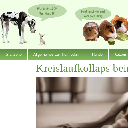
Startseite
Allgemeines zur Tiermedizin
Hunde
Katzen
Kreislaufkollaps b
Dienstleister