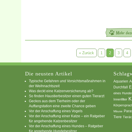
« Zurück
1
2
3
4
Die neusten Artikel
Schlagw
Typische Gefahren und Vorsichtsmaßnahmen in
A
Aquarien
der Weihnachtszeit
E
Durchfall
Was deckt eine Katzenversicherung ab?
eines Hunde
So finden Haustierbesitzer einen guten Tierarzt
K
Innenfilter
Geckos aus dem Tierheim oder der
Körpersprac
Auffangstation eine zweite Chance geben
Vor der Anschaffung eines Vogels
Para
Mäuse
Vor der Anschaffung einer Katze – ein Ratgeber
Tiere
Tierär
für angehende Katzenbesitzer
Vor der Anschaffung eines Hundes – Ratgeber
für angehende Hundebesitzer