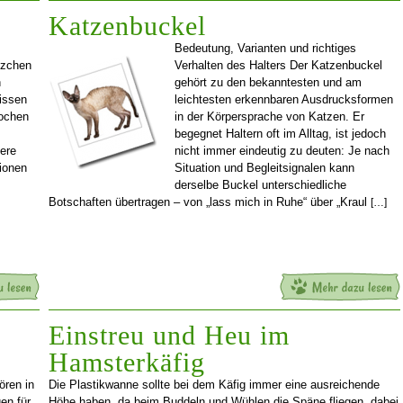
Katzenbuckel
Bedeutung, Varianten und richtiges
tzchen
Verhalten des Halters Der Katzenbuckel
n
gehört zu den bekanntesten und am
Wissen
leichtesten erkennbaren Ausdrucksformen
wochen
in der Körpersprache von Katzen. Er
begegnet Haltern oft im Alltag, ist jedoch
tere
nicht immer eindeutig zu deuten: Je nach
tionen
Situation und Begleitsignalen kann
derselbe Buckel unterschiedliche
Botschaften übertragen – von „lass mich in Ruhe“ über „Kraul
[…]
Einstreu und Heu im
Hamsterkäfig
ören in
Die Plastikwanne sollte bei dem Käfig immer eine ausreichende
en für
Höhe haben, da beim Buddeln und Wühlen die Späne fliegen, dabei