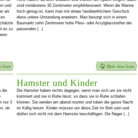
en und
sind mindestens 30 Zentimeter empfehlenswert. Wenn die Wanne
er als
hoch genug ist, kann man mit etwas handwerklichem Geschick
zen
diese untere Umrandung erweitern. Man besorgt sich in einem
chätzte
Baumarkt zehn Zentimeter hohe Plexi- oder Acrylglasstreifen der
t es zu
passenden
[…]
wenn
Hamster und Kinder
 die
Die Hamster haben nichts dagegen, wenn man sich um sie nicht
e
kümmert und sie in Ruhe lässt, so dass sie in Ruhe schlafen
n nur 3
können. Sie werden am abend munter und toben die ganze Nacht
en, ob
im Käfig herum. Kinder müssen um diese Zeit im Bett sein und
dürfen sich nicht mit dem Hamster beschäftigen. Die Nager
[…]