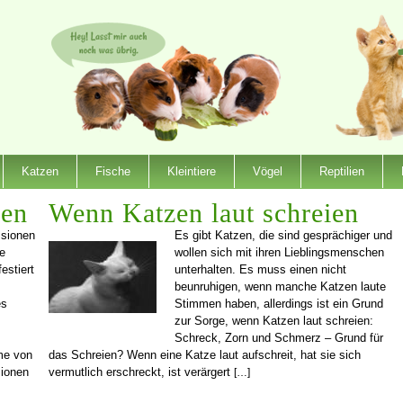
Katzen
Fische
Kleintiere
Vögel
Reptilien
zen
Wenn Katzen laut schreien
ssionen
Es gibt Katzen, die sind gesprächiger und
re
wollen sich mit ihren Lieblingsmenschen
estiert
unterhalten. Es muss einen nicht
beunruhigen, wenn manche Katzen laute
es
Stimmen haben, allerdings ist ein Grund
zur Sorge, wenn Katzen laut schreien:
Schreck, Zorn und Schmerz – Grund für
me von
das Schreien? Wenn eine Katze laut aufschreit, hat sie sich
sionen
vermutlich erschreckt, ist verärgert
[…]