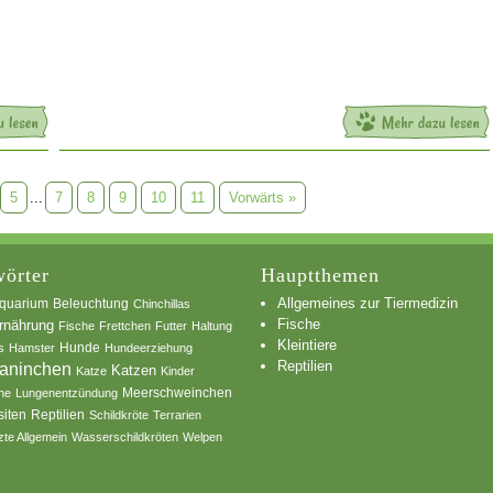
5
...
7
8
9
10
11
Vorwärts »
örter
Hauptthemen
Allgemeines zur Tiermedizin
quarium
Beleuchtung
Chinchillas
Fische
rnährung
Fische
Frettchen
Futter
Haltung
Kleintiere
s
Hamster
Hunde
Hundeerziehung
Reptilien
aninchen
Katzen
Katze
Kinder
he
Lungenentzündung
Meerschweinchen
siten
Reptilien
Schildkröte
Terrarien
zte Allgemein
Wasserschildkröten
Welpen