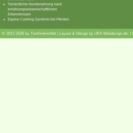
Tierärztliche Hundenahrung nach
ernährungswissenschaftlichen
Erkenntnissen
Equine Cushing-Syndrom bei Pferden
© 2012-2026 by TierklinikenNet | Layout & Design by
UPA-Webdesign.de
.
|