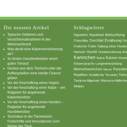
Die neusten Artikel
Schlagwörter
Typische Gefahren und
Aquarium
Aquarien
Beleuchtung
Vorsichtsmaßnahmen in der
Ernährung
Durchfall
Chinchillas
Fi
Weihnachtszeit
Frettchen
Futter
Haltung eines Hunde
Was deckt eine Katzenversicherung
Hamster
Hunde
Hundeerziehung
Inn
ab?
Kaninchen
Katzen
Katze
Kinde
So finden Haustierbesitzer einen
guten Tierarzt
Körpersprache
Lungenentzündung
Geckos aus dem Tierheim oder der
Parasite
Meerschweinchen
Mäuse
Auffangstation eine zweite Chance
Reptilien
Tiere
Schildkröte
Terrarien
geben
Tierärzte Allgemein
Wasserschildkröte
Vor der Anschaffung eines Vogels
Welpen
Vor der Anschaffung einer Katze – ein
Ratgeber für angehende
Katzenbesitzer
Vor der Anschaffung eines Hundes –
Ratgeber für angehende
Hundebesitzer
Techniken in der Tiermedizin:
Fortschritte und Innovationen zum
Wohle der Tiere