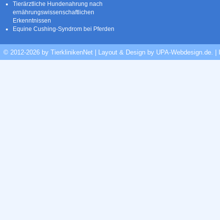
Tierärztliche Hundenahrung nach
ernährungswissenschaftlichen
Erkenntnissen
Equine Cushing-Syndrom bei Pferden
© 2012-2026 by TierklinikenNet | Layout & Design by
UPA-Webdesign.de
.
|