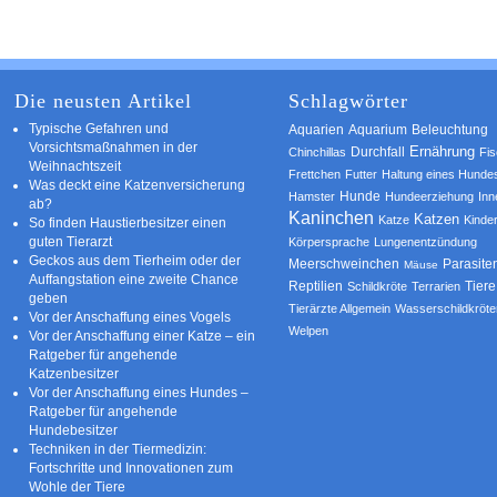
Die neusten Artikel
Schlagwörter
Typische Gefahren und
Aquarium
Aquarien
Beleuchtung
Vorsichtsmaßnahmen in der
Ernährung
Durchfall
Chinchillas
Fi
Weihnachtszeit
Frettchen
Futter
Haltung eines Hunde
Was deckt eine Katzenversicherung
Hamster
Hunde
Hundeerziehung
Inn
ab?
Kaninchen
Katzen
Katze
Kinde
So finden Haustierbesitzer einen
guten Tierarzt
Körpersprache
Lungenentzündung
Geckos aus dem Tierheim oder der
Parasite
Meerschweinchen
Mäuse
Auffangstation eine zweite Chance
Reptilien
Tiere
Schildkröte
Terrarien
geben
Tierärzte Allgemein
Wasserschildkröte
Vor der Anschaffung eines Vogels
Welpen
Vor der Anschaffung einer Katze – ein
Ratgeber für angehende
Katzenbesitzer
Vor der Anschaffung eines Hundes –
Ratgeber für angehende
Hundebesitzer
Techniken in der Tiermedizin:
Fortschritte und Innovationen zum
Wohle der Tiere