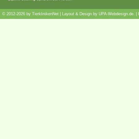
© 2012-2026 by TierklinikenNet | Layout & Design by
UPA-Webdesign.de
.
|