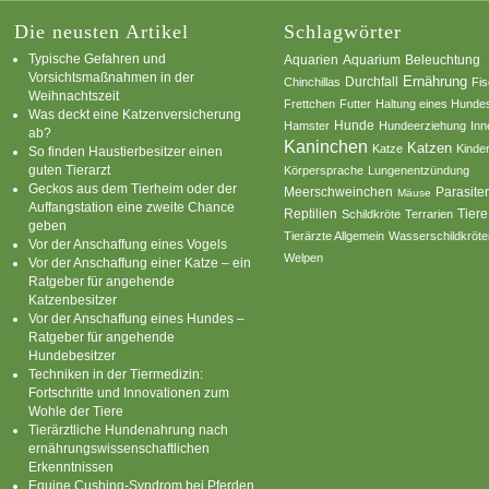
Die neusten Artikel
Schlagwörter
Typische Gefahren und
Aquarium
Aquarien
Beleuchtung
Vorsichtsmaßnahmen in der
Ernährung
Durchfall
Chinchillas
Fi
Weihnachtszeit
Frettchen
Futter
Haltung eines Hunde
Was deckt eine Katzenversicherung
Hamster
Hunde
Hundeerziehung
Inn
ab?
Kaninchen
Katzen
Katze
Kinde
So finden Haustierbesitzer einen
guten Tierarzt
Körpersprache
Lungenentzündung
Geckos aus dem Tierheim oder der
Parasite
Meerschweinchen
Mäuse
Auffangstation eine zweite Chance
Reptilien
Tiere
Schildkröte
Terrarien
geben
Tierärzte Allgemein
Wasserschildkröte
Vor der Anschaffung eines Vogels
Welpen
Vor der Anschaffung einer Katze – ein
Ratgeber für angehende
Katzenbesitzer
Vor der Anschaffung eines Hundes –
Ratgeber für angehende
Hundebesitzer
Techniken in der Tiermedizin:
Fortschritte und Innovationen zum
Wohle der Tiere
Tierärztliche Hundenahrung nach
ernährungswissenschaftlichen
Erkenntnissen
Equine Cushing-Syndrom bei Pferden