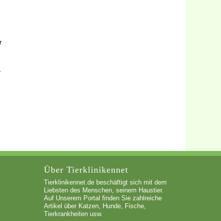
r
r
Über Tierklinikennet
Tierklinikennet.de beschäftigt sich mit dem
Liebsten des Menschen, seinem Haustier.
Auf Unserem Portal finden Sie zahlreiche
Artikel über Katzen, Hunde, Fische,
Tierkrankheiten usw.