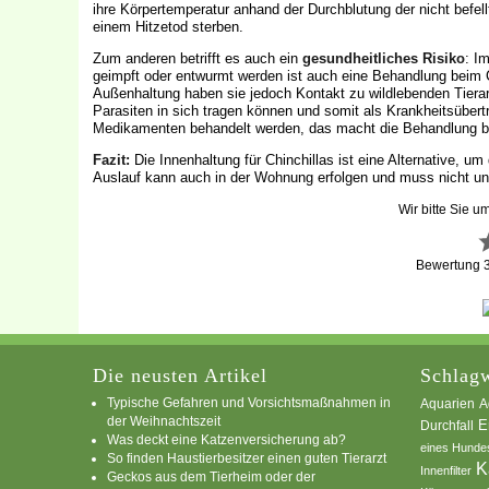
ihre Körpertemperatur anhand der Durchblutung der nicht befel
einem Hitzetod sterben.
Zum anderen betrifft es auch ein
gesundheitliches Risiko
: I
geimpft oder entwurmt werden ist auch eine Behandlung beim Chi
Außenhaltung haben sie jedoch Kontakt zu wildlebenden Tiera
Parasiten in sich tragen können und somit als Krankheitsübertr
Medikamenten behandelt werden, das macht die Behandlung bei
Fazit:
Die Innenhaltung für Chinchillas ist eine Alternative, 
Auslauf kann auch in der Wohnung erfolgen und muss nicht unb
Wir bitte Sie u
Bewertung
Die neusten Artikel
Schlagw
Typische Gefahren und Vorsichtsmaßnahmen in
A
Aquarien
der Weihnachtszeit
E
Durchfall
Was deckt eine Katzenversicherung ab?
eines Hunde
So finden Haustierbesitzer einen guten Tierarzt
K
Innenfilter
Geckos aus dem Tierheim oder der