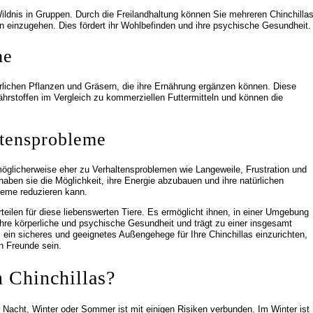
Wildnis in Gruppen. Durch die Freilandhaltung können Sie mehreren Chinchilla
n einzugehen. Dies fördert ihr Wohlbefinden und ihre psychische Gesundheit.
me
ürlichen Pflanzen und Gräsern, die ihre Ernährung ergänzen können. Diese
Nährstoffen im Vergleich zu kommerziellen Futtermitteln und können die
ltensprobleme
möglicherweise eher zu Verhaltensproblemen wie Langeweile, Frustration und
aben sie die Möglichkeit, ihre Energie abzubauen und ihre natürlichen
leme reduzieren kann.
rteilen für diese liebenswerten Tiere. Es ermöglicht ihnen, in einer Umgebung
t ihre körperliche und psychische Gesundheit und trägt zu einer insgesamt
, ein sicheres und geeignetes Außengehege für Ihre Chinchillas einzurichten,
n Freunde sein.
 Chinchillas?
 Nacht, Winter oder Sommer ist mit einigen Risiken verbunden. Im Winter ist