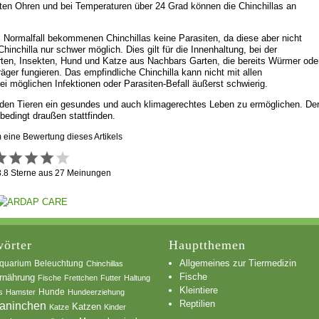
lten Ohren und bei Temperaturen über 24 Grad können die Chinchillas an
m Normalfall bekommenen Chinchillas keine Parasiten, da diese aber nicht
nchilla nur schwer möglich. Dies gilt für die Innenhaltung, bei der
rten, Insekten, Hund und Katze aus Nachbars Garten, die bereits Würmer ode
äger fungieren. Das empfindliche Chinchilla kann nicht mit allen
 möglichen Infektionen oder Parasiten-Befall äußerst schwierig.
um den Tieren ein gesundes und auch klimagerechtes Leben zu ermöglichen. De
edingt draußen stattfinden.
m eine Bewertung dieses Artikels
3.8
Sterne aus
27
Meinungen
örter
Hauptthemen
Allgemeines zur Tiermedizin
quarium
Beleuchtung
Chinchillas
Fische
rnährung
Fische
Frettchen
Futter
Haltung
Kleintiere
s
Hamster
Hunde
Hundeerziehung
Reptilien
aninchen
Katzen
Katze
Kinder