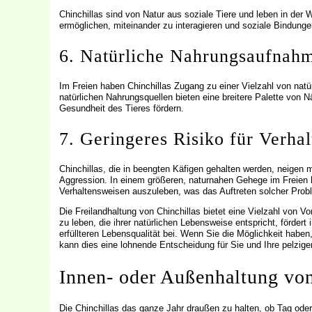
Chinchillas sind von Natur aus soziale Tiere und leben in der 
ermöglichen, miteinander zu interagieren und soziale Bindunge
6. Natürliche Nahrungsaufnah
Im Freien haben Chinchillas Zugang zu einer Vielzahl von nat
natürlichen Nahrungsquellen bieten eine breitere Palette von 
Gesundheit des Tieres fördern.
7. Geringeres Risiko für Verha
Chinchillas, die in beengten Käfigen gehalten werden, neigen 
Aggression. In einem größeren, naturnahen Gehege im Freien h
Verhaltensweisen auszuleben, was das Auftreten solcher Prob
Die Freilandhaltung von Chinchillas bietet eine Vielzahl von Vo
zu leben, die ihrer natürlichen Lebensweise entspricht, förder
erfüllteren Lebensqualität bei. Wenn Sie die Möglichkeit haben
kann dies eine lohnende Entscheidung für Sie und Ihre pelzige
Innen- oder Außenhaltung von
Die Chinchillas das ganze Jahr draußen zu halten, ob Tag oder