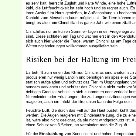
es sehr kalt, herrscht Zugluft und kalte Winde, eine hohe Luft
kühl, die Luftfeuchtigkeit ist sehr hoch und es regnet auch. Es
ihren Auslauf im Haus genießen, in Außenhaltung zu beobacht
Kontakt zum Menschen kaum möglich ist. Die Tiere können i
bringt es also, ein Chinchilla das ganze Jahr wie einen Stallh
Chinchillas nur an kühlen Sommer-Tagen in ein Freigehege zu s
sind. Diese schlafen am Tag und wachen erst in den Abendstun
sich auch hier wieder die Frage, warum Chinchillas am Tage da
Witterungsänderungen vollkommen ausgeliefert sein.
Risiken bei der Haltung im Fre
Es betrifft zum einen das
Klima
: Chinchillas sind anatomisch a
produzieren nur wenig Lanolin und benötigen ein spezielles St
statisch aufgeladen und schützt das Tier im Ursprungsland vor 
sondern verkleben und schützt das Chinchilla nicht mehr vor Wit
richtigen Granulat schnell in sich zusammen oder verklebt kom
Nierenleiden oder Erkältungen, die zu Lungenentzündungen wer
reagieren, auch ein Infekt der Bronchien kann die Folge sein.
Feuchte Luft
, die durch das Fell auf die Haut pustet, kühlt d
werden. Die Augen reagieren mit Bindehautreizung, die zu eine
ist, wäre also nicht geeignet, da sie nicht windgeschützt ist. 
einen Schutz von 3 Seiten, so vermindert man die Zugluft.
Für die
Einstrahlung
von Sonnenlicht und hohen Temperaturen g