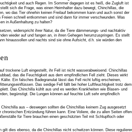
feuchtigkeit und auch Regen. Im Sommer dagegen ist es heiß, die Zugluft ist
 stellt sich die Frage, was einen Heimhalter dazu bewegt, Chinchillas, die
en, wo das Tier ohnehin keinen Freilauf bekommen kann und auch sonst der
m Freien schnell entkommen und sind dann für immer verschwunden. Was
asen in Außenhaltung zu halten?
etzen, widerspricht ihrer Natur, da die Tiere dämmerungs- und nachtaktiv
den wieder auf und fangen an, in ihren Gehegen herumzuspringen. Es stellt
nn hinaussollen und nachts sind sie ohne Aufsicht, d.h. sie würden den
ien
uf trockene Luft eingestellt, ihr Fell ist nicht wasserabweisend. Chinchillas
aubbad, das die Feuchtigkeit aus dem empfindlichen Fell zieht. Dieses wirkt
Kälte. Ein falsches Badegranulat lässt das Fell nicht luftig erscheinen,
terungseinflüssen. Das seidige Fell fällt bei hoher Luftfeuchtigkeit trotz dem
plett. Das Chinchilla kühlt aus und es werden Krankheiten wie Blasen- und
den, begünstigt. Die Lungen können auf feuchte Luft sehr empfindlich
as Chinchilla aus – deswegen sollten die Chinchillas keinem Zug ausgesetzt
r chronischen Entzündung führen kann. Eine Voliere, die zu allen Seiten offen
Außenställe für Tiere brauchen einen geschützten Teil mit Schlupfloch oder
ilt dies ebenso, da die Chinchillas nicht schwitzen können. Diese reguliere