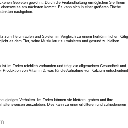
trockenen Gebieten gewöhnt. Durch die Freilandhaltung ermöglichen Sie Ihrem
en Lebensweise am nächsten kommt. Es kann sich in einer größeren Fläche
stinkten nachgehen.
Platz zum Herumlaufen und Spielen im Vergleich zu einem herkömmlichen Käfig
öglicht es dem Tier, seine Muskulatur zu trainieren und gesund zu bleiben.
t
es ist im Freien reichlich vorhanden und trägt zur allgemeinen Gesundheit und
der Produktion von Vitamin D, was für die Aufnahme von Kalzium entscheidend
 neugieriges Verhalten. Im Freien können sie klettern, graben und ihre
rhaltensweisen auszuleben. Dies kann zu einer erfüllteren und zufriedeneren
en