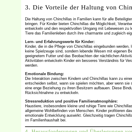
3. Die Vorteile der Haltung von Chin
Die Haltung von Chinchillas in Familien kann für alle Beteiligte
bringen. Für Kinder bieten Chinchillas die Möglichkeit, Veran
entwickeln und den respektvollen Umgang mit Lebewesen zu ler
Tiere das Familienleben durch ihre charmante und zugleich eig
Lern- und Erfahrungswerte für Kinder:
Kinder, die in die Pflege von Chinchillas eingebunden werden, l
keine Spielzeuge sind, sondern lebende Wesen mit eigenen B
geeignetem Futter und das Beobachten der nächtlichen Aktivitä
Aktivitäten entwickeln Kinder ein besseres Verständnis für Ver
werden.
Emotionale Bindung:
Die Interaktion zwischen Kindern und Chinchillas kann zu eine
entscheiden selbst, wann sie spielen möchten, aber wenn sie
eine enge Beziehung zu ihren Besitzern aufbauen. Diese Bind
Rücksichtnahme zu entwickeln.
Stressreduktion und positive Familienatmosphäre:
Haustiere, insbesondere kleine und ruhige Tiere wie Chinchill
allgemeine Wohlbefinden von Menschen. Kinder profitieren davon
emotionale Entwicklung auswirkt. Gleichzeitig tragen Chinchill
im Familienhaushalt bei.
4. Herausforderungen und Überlegungen vo