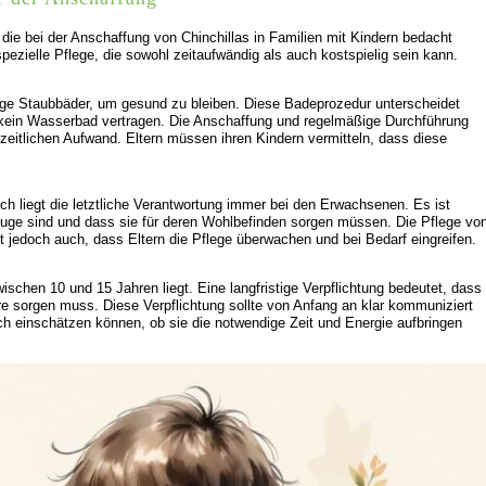
 die bei der Anschaffung von Chinchillas in Familien mit Kindern bedacht
pezielle Pflege, die sowohl zeitaufwändig als auch kostspielig sein kann.
ßige Staubbäder, um gesund zu bleiben. Diese Badeprozedur unterscheidet
as kein Wasserbad vertragen. Die Anschaffung und regelmäßige Durchführung
 zeitlichen Aufwand. Eltern müssen ihren Kindern vermitteln, dass diese
h liegt die letztliche Verantwortung immer bei den Erwachsenen. Es ist
zeuge sind und dass sie für deren Wohlbefinden sorgen müssen. Die Pflege vo
t jedoch auch, dass Eltern die Pflege überwachen und bei Bedarf eingreifen.
wischen 10 und 15 Jahren liegt. Eine langfristige Verpflichtung bedeutet, dass
ere sorgen muss. Diese Verpflichtung sollte von Anfang an klar kommuniziert
sch einschätzen können, ob sie die notwendige Zeit und Energie aufbringen