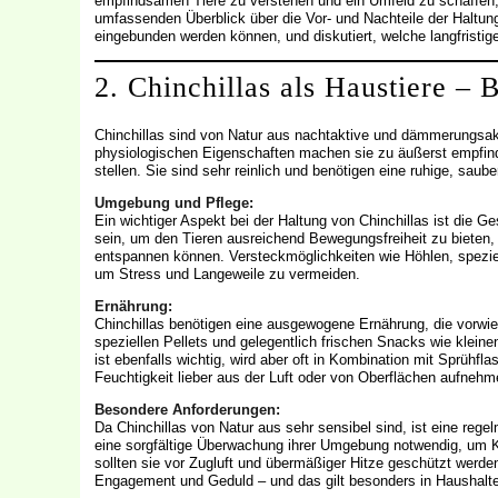
empfindsamen Tiere zu verstehen und ein Umfeld zu schaffen, i
umfassenden Überblick über die Vor- und Nachteile der Haltung 
eingebunden werden können, und diskutiert, welche langfristig
2. Chinchillas als Haustiere –
Chinchillas sind von Natur aus nachtaktive und dämmerungsakti
physiologischen Eigenschaften machen sie zu äußerst empfin
stellen. Sie sind sehr reinlich und benötigen eine ruhige, sau
Umgebung und Pflege:
Ein wichtiger Aspekt bei der Haltung von Chinchillas ist die 
sein, um den Tieren ausreichend Bewegungsfreiheit zu bieten, 
entspannen können. Versteckmöglichkeiten wie Höhlen, speziel
um Stress und Langeweile zu vermeiden.
Ernährung:
Chinchillas benötigen eine ausgewogene Ernährung, die vorw
speziellen Pellets und gelegentlich frischen Snacks wie klei
ist ebenfalls wichtig, wird aber oft in Kombination mit Sprühfl
Feuchtigkeit lieber aus der Luft oder von Oberflächen aufneh
Besondere Anforderungen:
Da Chinchillas von Natur aus sehr sensibel sind, ist eine reg
eine sorgfältige Überwachung ihrer Umgebung notwendig, um 
sollten sie vor Zugluft und übermäßiger Hitze geschützt werden.
Engagement und Geduld – und das gilt besonders in Haushalte