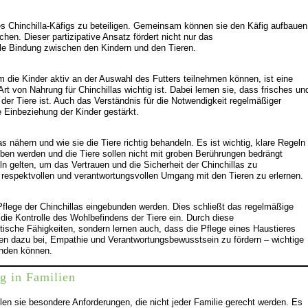
g des Chinchilla-Käfigs zu beteiligen. Gemeinsam können sie den Käfig aufbauen
en. Dieser partizipative Ansatz fördert nicht nur das
le Bindung zwischen den Kindern und den Tieren.
 die Kinder aktiv an der Auswahl des Futters teilnehmen können, ist eine
t von Nahrung für Chinchillas wichtig ist. Dabei lernen sie, dass frisches un
 der Tiere ist. Auch das Verständnis für die Notwendigkeit regelmäßiger
e Einbeziehung der Kinder gestärkt.
as nähern und wie sie die Tiere richtig behandeln. Es ist wichtig, klare Regeln
oben werden und die Tiere sollen nicht mit groben Berührungen bedrängt
n gelten, um das Vertrauen und die Sicherheit der Chinchillas zu
en respektvollen und verantwortungsvollen Umgang mit den Tieren zu erlernen.
 Pflege der Chinchillas eingebunden werden. Dies schließt das regelmäßige
ie Kontrolle des Wohlbefindens der Tiere ein. Durch diese
tische Fähigkeiten, sondern lernen auch, dass die Pflege eines Haustieres
ragen dazu bei, Empathie und Verantwortungsbewusstsein zu fördern – wichtige
enden können.
g in Familien
en sie besondere Anforderungen, die nicht jeder Familie gerecht werden. Es