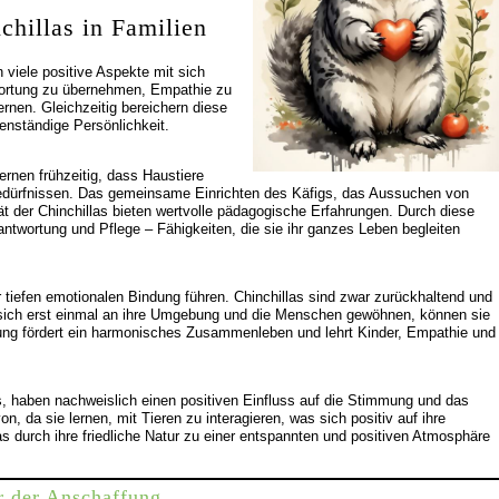
chillas in Familien
n viele positive Aspekte mit sich
twortung zu übernehmen, Empathie zu
nen. Gleichzeitig bereichern diese
enständige Persönlichkeit.
ernen frühzeitig, dass Haustiere
edürfnissen. Das gemeinsame Einrichten des Käfigs, das Aussuchen von
t der Chinchillas bieten wertvolle pädagogische Erfahrungen. Durch diese
antwortung und Pflege – Fähigkeiten, die sie ihr ganzes Leben begleiten
r tiefen emotionalen Bindung führen. Chinchillas sind zwar zurückhaltend und
 sich erst einmal an ihre Umgebung und die Menschen gewöhnen, können sie
ung fördert ein harmonisches Zusammenleben und lehrt Kinder, Empathie und
as, haben nachweislich einen positiven Einfluss auf die Stimmung und das
, da sie lernen, mit Tieren zu interagieren, was sich positiv auf ihre
as durch ihre friedliche Natur zu einer entspannten und positiven Atmosphäre
r der Anschaffung