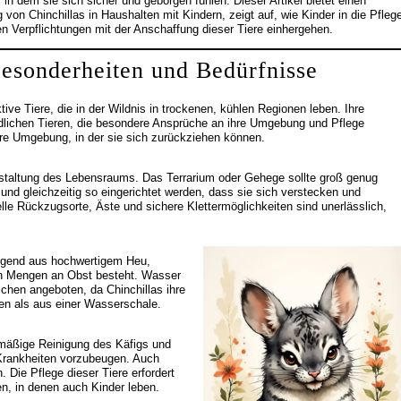
n dem sie sich sicher und geborgen fühlen. Dieser Artikel bietet einen
von Chinchillas in Haushalten mit Kindern, zeigt auf, wie Kinder in die Pfleg
en Verpflichtungen mit der Anschaffung dieser Tiere einhergehen.
 Besonderheiten und Bedürfnisse
ve Tiere, die in der Wildnis in trockenen, kühlen Regionen leben. Ihre
dlichen Tieren, die besondere Ansprüche an ihre Umgebung und Pflege
bere Umgebung, in der sie sich zurückziehen können.
Gestaltung des Lebensraums. Das Terrarium oder Gehege sollte groß genug
und gleichzeitig so eingerichtet werden, dass sie sich verstecken und
le Rückzugsorte, Äste und sichere Klettermöglichkeiten sind unerlässlich,
iegend aus hochwertigem Heu,
nen Mengen an Obst besteht. Wasser
aschen angeboten, da Chinchillas ihre
men als aus einer Wasserschale.
elmäßige Reinigung des Käfigs und
Krankheiten vorzubeugen. Auch
 Die Pflege dieser Tiere erfordert
n, in denen auch Kinder leben.