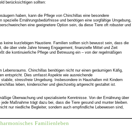
ld berücksichtigen sollten:
insäugern haben, kann die Pflege von Chinchillas eine besondere
en spezielle Ernährungsbedürfnisse und benötigen eine sorgfältige Umgebung,
erschweinchen eine geeignetere Option sein, da diese Tiere oft robuster und
s keine kurzlebigen Haustiere. Familien sollten sich bewusst sein, dass die
st, die über viele Jahre hinweg Engagement, finanzielle Mittel und Zeit
ßt die kontinuierliche Pflege und Betreuung ein – von der regelmäßigen
ten Lebensraums. Chinchillas benötigen nicht nur einen geräumigen Käfig,
en entspricht. Dies umfasst Aspekte wie ausreichende
 stabile, stressfreie Umgebung. Insbesondere in Haushalten mit Kindern
hillas leben, kindersicher und gleichzeitig artgerecht gestaltet ist.
elmäßige Überwachung und spezialisierte Kenntnisse. Von der Ernährung über
 – jede Maßnahme trägt dazu bei, dass die Tiere gesund und munter bleiben.
 nicht nur niedliche Begleiter, sondern auch empfindliche Lebewesen sind,
n harmonisches Familienleben