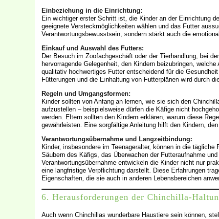
Einbeziehung in die Einrichtung:
Ein wichtiger erster Schritt ist, die Kinder an der Einrichtun
geeignete Versteckmöglichkeiten wählen und das Futter aussuch
Verantwortungsbewusstsein, sondern stärkt auch die emotiona
Einkauf und Auswahl des Futters:
Der Besuch im Zoofachgeschäft oder der Tierhandlung, bei dem
hervorragende Gelegenheit, den Kindern beizubringen, welche Ar
qualitativ hochwertiges Futter entscheidend für die Gesundheit
Fütterungen und die Einhaltung von Futterplänen wird durch di
Regeln und Umgangsformen:
Kinder sollten von Anfang an lernen, wie sie sich den Chinchill
aufzustellen – beispielsweise dürfen die Käfige nicht hochgeh
werden. Eltern sollten den Kindern erklären, warum diese Regel
gewährleisten. Eine sorgfältige Anleitung hilft den Kindern, d
Verantwortungsübernahme und Langzeitbindung:
Kinder, insbesondere im Teenageralter, können in die tägliche
Säubern des Käfigs, das Überwachen der Futteraufnahme und d
Verantwortungsübernahme entwickeln die Kinder nicht nur prak
eine langfristige Verpflichtung darstellt. Diese Erfahrungen t
Eigenschaften, die sie auch in anderen Lebensbereichen anw
6. Herausforderungen der Chinchilla-Haltun
Auch wenn Chinchillas wunderbare Haustiere sein können, stell