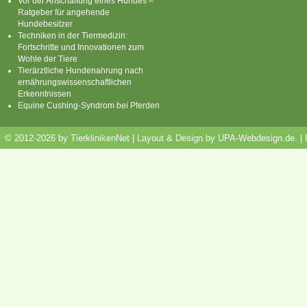
Vor der Anschaffung eines Hundes –
Ratgeber für angehende
Hundebesitzer
Techniken in der Tiermedizin:
Fortschritte und Innovationen zum
Wohle der Tiere
Tierärztliche Hundenahrung nach
ernährungswissenschaftlichen
Erkenntnissen
Equine Cushing-Syndrom bei Pferden
© 2012-2026 by TierklinikenNet | Layout & Design by
UPA-Webdesign.de
.
|