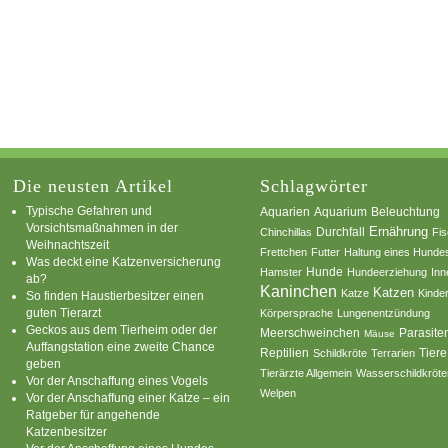
Die neusten Artikel
Schlagwörter
Typische Gefahren und
Aquarium
Aquarien
Beleuchtung
Vorsichtsmaßnahmen in der
Ernährung
Durchfall
Chinchillas
Fi
Weihnachtszeit
Frettchen
Futter
Haltung eines Hunde
Was deckt eine Katzenversicherung
Hamster
Hunde
Hundeerziehung
Inn
ab?
Kaninchen
Katzen
Katze
Kinde
So finden Haustierbesitzer einen
guten Tierarzt
Körpersprache
Lungenentzündung
Geckos aus dem Tierheim oder der
Parasite
Meerschweinchen
Mäuse
Auffangstation eine zweite Chance
Reptilien
Tiere
Schildkröte
Terrarien
geben
Tierärzte Allgemein
Wasserschildkröte
Vor der Anschaffung eines Vogels
Welpen
Vor der Anschaffung einer Katze – ein
Ratgeber für angehende
Katzenbesitzer