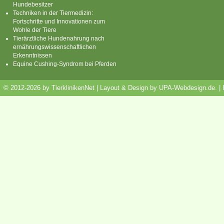
Hundebesitzer
Techniken in der Tiermedizin:
Fortschritte und Innovationen zum
Wohle der Tiere
Tierärztliche Hundenahrung nach
ernährungswissenschaftlichen
Erkenntnissen
Equine Cushing-Syndrom bei Pferden
© 2012-2026 by TierklinikenNet | Layout & Design by
UPA-Webdesign.de
.
|