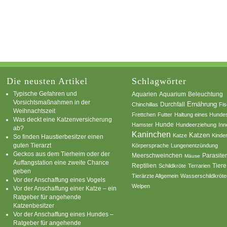
Die neusten Artikel
Schlagwörter
Typische Gefahren und
Aquarium
Aquarien
Beleuchtung
Vorsichtsmaßnahmen in der
Ernährung
Durchfall
Chinchillas
Fi
Weihnachtszeit
Frettchen
Futter
Haltung eines Hunde
Was deckt eine Katzenversicherung
Hamster
Hunde
Hundeerziehung
Inn
ab?
Kaninchen
Katzen
Katze
Kinde
So finden Haustierbesitzer einen
guten Tierarzt
Körpersprache
Lungenentzündung
Geckos aus dem Tierheim oder der
Parasite
Meerschweinchen
Mäuse
Auffangstation eine zweite Chance
Reptilien
Tiere
Schildkröte
Terrarien
geben
Tierärzte Allgemein
Wasserschildkröte
Vor der Anschaffung eines Vogels
Welpen
Vor der Anschaffung einer Katze – ein
Ratgeber für angehende
Katzenbesitzer
Vor der Anschaffung eines Hundes –
Ratgeber für angehende