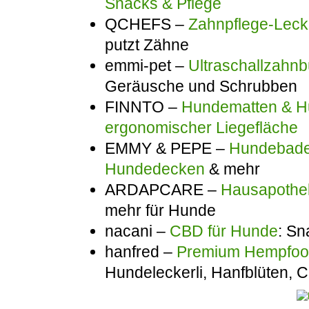
Snacks & Pflege
QCHEFS –
Zahnpflege-Lecke
putzt Zähne
emmi-pet –
Ultraschallzahnb
Geräusche und Schrubben
FINNTO –
Hundematten & Hu
ergonomischer Liegefläche
EMMY & PEPE –
Hundebadem
Hundedecken
& mehr
ARDAPCARE –
Hausapothek
mehr für Hunde
nacani –
CBD für Hunde
: Sn
hanfred –
Premium Hempfo
Hundeleckerli, Hanfblüten,