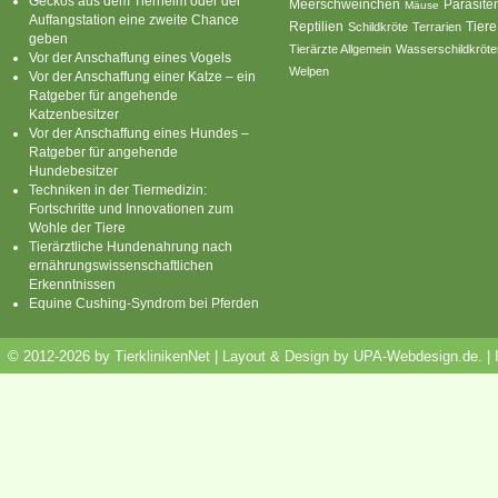
Geckos aus dem Tierheim oder der
Parasite
Meerschweinchen
Mäuse
Auffangstation eine zweite Chance
Reptilien
Tiere
Schildkröte
Terrarien
geben
Tierärzte Allgemein
Wasserschildkröte
Vor der Anschaffung eines Vogels
Welpen
Vor der Anschaffung einer Katze – ein
Ratgeber für angehende
Katzenbesitzer
Vor der Anschaffung eines Hundes –
Ratgeber für angehende
Hundebesitzer
Techniken in der Tiermedizin:
Fortschritte und Innovationen zum
Wohle der Tiere
Tierärztliche Hundenahrung nach
ernährungswissenschaftlichen
Erkenntnissen
Equine Cushing-Syndrom bei Pferden
© 2012-2026 by TierklinikenNet | Layout & Design by
UPA-Webdesign.de
.
|