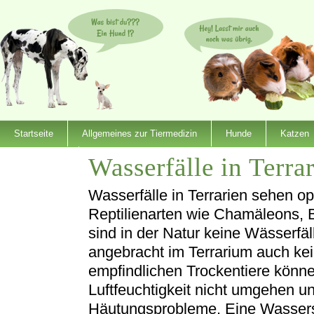
Startseite
Allgemeines zur Tiermedizin
Hunde
Katzen
Wasserfälle in Terra
Dienstleister
Wasserfälle in Terrarien sehen o
Reptilienarten wie Chamäleons,
sind in der Natur keine Wässerfä
angebracht im Terrarium auch ke
empfindlichen Trockentiere könn
Luftfeuchtigkeit nicht umgehen
Häutungsprobleme. Eine Wassersc