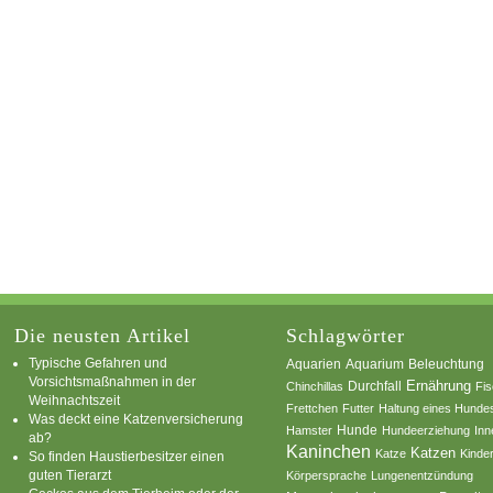
Die neusten Artikel
Schlagwörter
Typische Gefahren und
Aquarium
Aquarien
Beleuchtung
Vorsichtsmaßnahmen in der
Ernährung
Durchfall
Chinchillas
Fi
Weihnachtszeit
Frettchen
Futter
Haltung eines Hunde
Was deckt eine Katzenversicherung
Hamster
Hunde
Hundeerziehung
Inn
ab?
Kaninchen
Katzen
Katze
Kinde
So finden Haustierbesitzer einen
guten Tierarzt
Körpersprache
Lungenentzündung