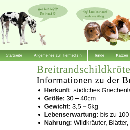
Startseite
Allgemeines zur Tiermedizin
Hunde
Katzen
Breitrandschildkröt
Dienstleister
Informationen zu der B
Herkunft
: südliches Griechenl
Größe:
30 – 40cm
Gewicht:
3,5 – 5kg
Lebenserwartung:
bis zu 100
Nahrung:
Wildkräuter, Blätter