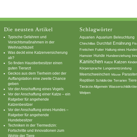
Die neusten Artikel
Schlagwörter
Typische Gefahren und
Aquarium
Aquarien
Beleuchtung
Vorsichtsmaßnahmen in der
Ernährung
Durchfall
Chinchillas
Fi
Weihnachtszeit
Frettchen
Futter
Haltung eines Hunde
Was deckt eine Katzenversicherung
Hamster
Hunde
Hundeerziehung
Inn
ab?
Kaninchen
Katzen
Katze
Kinde
So finden Haustierbesitzer einen
guten Tierarzt
Körpersprache
Lungenentzündung
Geckos aus dem Tierheim oder der
Parasite
Meerschweinchen
Mäuse
Auffangstation eine zweite Chance
Reptilien
Tiere
Schildkröte
Terrarien
geben
Tierärzte Allgemein
Wasserschildkröte
Vor der Anschaffung eines Vogels
Welpen
Vor der Anschaffung einer Katze – ein
Ratgeber für angehende
Katzenbesitzer
Vor der Anschaffung eines Hundes –
Ratgeber für angehende
Hundebesitzer
Techniken in der Tiermedizin:
Fortschritte und Innovationen zum
Wohle der Tiere