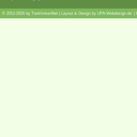
© 2012-2026 by TierklinikenNet | Layout & Design by
UPA-Webdesign.de
.
|