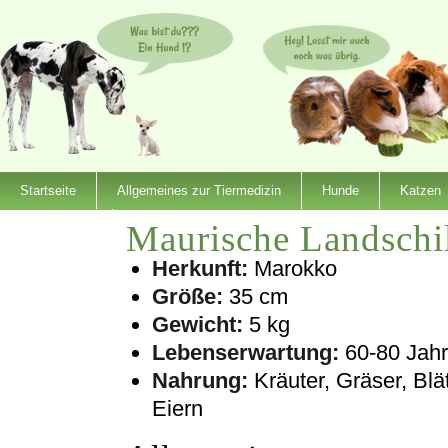
Startseite
Allgemeines zur Tiermedizin
Hunde
Katzen
Maurische Landschi
Dienstleister
Herkunft:
Marokko
Größe:
35 cm
Gewicht:
5 kg
Lebenserwartung:
60-80 Jah
Nahrung:
Kräuter, Gräser, Blä
Eiern