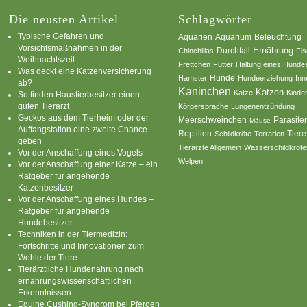
Die neusten Artikel
Schlagwörter
Typische Gefahren und
Aquarium
Aquarien
Beleuchtung
Vorsichtsmaßnahmen in der
Ernährung
Durchfall
Chinchillas
Fi
Weihnachtszeit
Frettchen
Futter
Haltung eines Hunde
Was deckt eine Katzenversicherung
Hamster
Hunde
Hundeerziehung
Inn
ab?
Kaninchen
Katzen
Katze
Kinde
So finden Haustierbesitzer einen
guten Tierarzt
Körpersprache
Lungenentzündung
Geckos aus dem Tierheim oder der
Parasite
Meerschweinchen
Mäuse
Auffangstation eine zweite Chance
Reptilien
Tiere
Schildkröte
Terrarien
geben
Tierärzte Allgemein
Wasserschildkröte
Vor der Anschaffung eines Vogels
Welpen
Vor der Anschaffung einer Katze – ein
Ratgeber für angehende
Katzenbesitzer
Vor der Anschaffung eines Hundes –
Ratgeber für angehende
Hundebesitzer
Techniken in der Tiermedizin:
Fortschritte und Innovationen zum
Wohle der Tiere
Tierärztliche Hundenahrung nach
ernährungswissenschaftlichen
Erkenntnissen
Equine Cushing-Syndrom bei Pferden