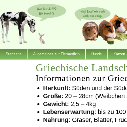
Startseite
Allgemeines zur Tiermedizin
Hunde
Katzen
Griechische Landsch
Dienstleister
Informationen zur Grie
Herkunft:
Süden und der Südo
Größe:
20 – 28cm (Weibchen s
Gewicht:
2,5 – 4kg
Lebenserwartung:
bis zu 100
Nahrung:
Gräser, Blätter, Früc