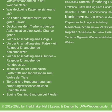
Vorsichtsmaßnahmen in der
Ernährung
Durchfall
Chinchillas
Fi
Weihnachtszeit
Frettchen
Futter
Haltung eines Hunde
Was deckt eine Katzenversicherung
Hamster
Hunde
Hundeerziehung
Inn
ab?
Kaninchen
Katzen
Katze
Kinde
So finden Haustierbesitzer einen
guten Tierarzt
Körpersprache
Lungenentzündung
Geckos aus dem Tierheim oder der
Parasite
Meerschweinchen
Mäuse
Auffangstation eine zweite Chance
Reptilien
Tiere
Schildkröte
Terrarien
geben
Tierärzte Allgemein
Wasserschildkröte
Vor der Anschaffung eines Vogels
Welpen
Vor der Anschaffung einer Katze – ein
Ratgeber für angehende
Katzenbesitzer
Vor der Anschaffung eines Hundes –
Ratgeber für angehende
Hundebesitzer
Techniken in der Tiermedizin:
Fortschritte und Innovationen zum
Wohle der Tiere
Tierärztliche Hundenahrung nach
ernährungswissenschaftlichen
Erkenntnissen
Equine Cushing-Syndrom bei Pferden
© 2012-2026 by TierklinikenNet | Layout & Design by
UPA-Webdesign.de
.
|