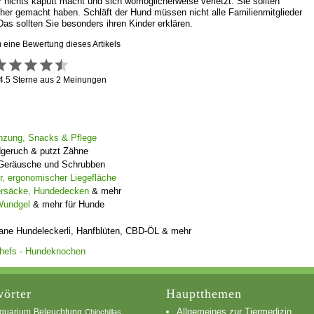
 nichts kaputt macht und sich womöglicherweise verletzt. Sie sollten
er gemacht haben. Schläft der Hund müssen nicht alle Familienmitglieder
Das sollten Sie besonders ihren Kinder erklären.
m eine Bewertung dieses Artikels
4.5
Sterne aus
2
Meinungen
gänzung, Snacks & Pflege
dgeruch & putzt Zähne
e Geräusche und Schrubben
, ergonomischer Liegefläche
ersäcke, Hundedecken
& mehr
Wundgel
& mehr für Hunde
ane Hundeleckerli, Hanfblüten, CBD-ÖL & mehr
örter
Hauptthemen
Allgemeines zur Tiermedizin
quarium
Beleuchtung
Chinchillas