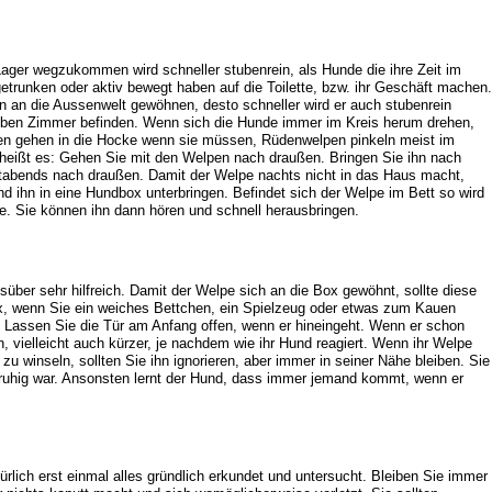
ager wegzukommen wird schneller stubenrein, als Hunde die ihre Zeit im
trunken oder aktiv bewegt haben auf die Toilette, bzw. ihr Geschäft machen.
pen an die Aussenwelt gewöhnen, desto schneller wird er auch stubenrein
elben Zimmer befinden. Wenn sich die Hunde immer im Kreis herum drehen,
nnen gehen in die Hocke wenn sie müssen, Rüdenwelpen pinkeln meist im
 heißt es: Gehen Sie mit den Welpen nach draußen. Bringen Sie ihn nach
abends nach draußen. Damit der Welpe nachts nicht in das Haus macht,
d ihn in eine Hundbox unterbringen. Befindet sich der Welpe im Bett so wird
e. Sie können ihn dann hören und schnell herausbringen.
süber sehr hilfreich. Damit der Welpe sich an die Box gewöhnt, sollte diese
ox, wenn Sie ein weiches Bettchen, ein Spielzeug oder etwas zum Kauen
n. Lassen Sie die Tür am Anfang offen, wenn er hineingeht. Wenn er schon
n, vielleicht auch kürzer, je nachdem wie ihr Hund reagiert. Wenn ihr Welpe
 zu winseln, sollten Sie ihn ignorieren, aber immer in seiner Nähe bleiben. Sie
e ruhig war. Ansonsten lernt der Hund, dass immer jemand kommt, wenn er
lich erst einmal alles gründlich erkundet und untersucht. Bleiben Sie immer