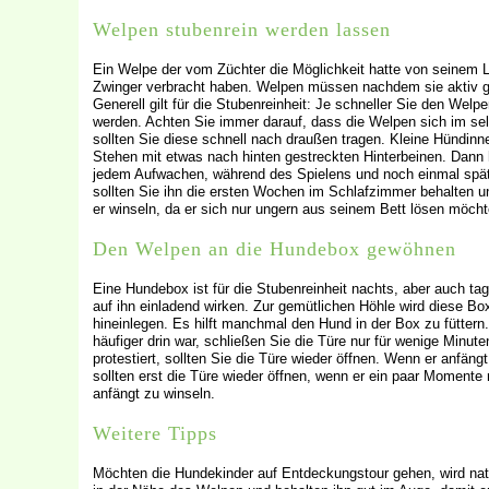
Welpen stubenrein werden lassen
Ein Welpe der vom Züchter die Möglichkeit hatte von seinem L
Zwinger verbracht haben. Welpen müssen nachdem sie aktiv ge
Generell gilt für die Stubenreinheit: Je schneller Sie den Wel
werden. Achten Sie immer darauf, dass die Welpen sich im s
sollten Sie diese schnell nach draußen tragen. Kleine Hündi
Stehen mit etwas nach hinten gestreckten Hinterbeinen. Dann
jedem Aufwachen, während des Spielens und noch einmal spät
sollten Sie ihn die ersten Wochen im Schlafzimmer behalten un
er winseln, da er sich nur ungern aus seinem Bett lösen möcht
Den Welpen an die Hundebox gewöhnen
Eine Hundebox ist für die Stubenreinheit nachts, aber auch tag
auf ihn einladend wirken. Zur gemütlichen Höhle wird diese B
hineinlegen. Es hilft manchmal den Hund in der Box zu fütter
häufiger drin war, schließen Sie die Türe nur für wenige Minute
protestiert, sollten Sie die Türe wieder öffnen. Wenn er anfängt
sollten erst die Türe wieder öffnen, wenn er ein paar Moment
anfängt zu winseln.
Weitere Tipps
Möchten die Hundekinder auf Entdeckungstour gehen, wird natür