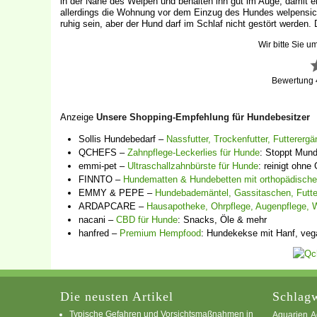
in der Nähe des Welpen und behalten ihn gut im Auge, damit er
allerdings die Wohnung vor dem Einzug des Hundes welpensich
ruhig sein, aber der Hund darf im Schlaf nicht gestört werden. 
Wir bitte Sie u
Bewertung
Anzeige
Unsere Shopping-Empfehlung für Hundebesitzer
Sollis Hundebedarf –
Nassfutter, Trockenfutter, Futterer
QCHEFS –
Zahnpflege-Leckerlies für Hunde
: Stoppt Mun
emmi-pet –
Ultraschallzahnbürste für Hunde
: reinigt ohn
FINNTO –
Hundematten & Hundebetten mit orthopädischer
EMMY & PEPE –
Hundebademäntel, Gassitaschen, Futt
ARDAPCARE –
Hausapotheke, Ohrpflege, Augenpflege, 
nacani –
CBD für Hunde
: Snacks, Öle & mehr
hanfred –
Premium Hempfood
: Hundekekse mit Hanf, veg
Die neusten Artikel
Schlagw
Typische Gefahren und Vorsichtsmaßnahmen in
A
Aquarien