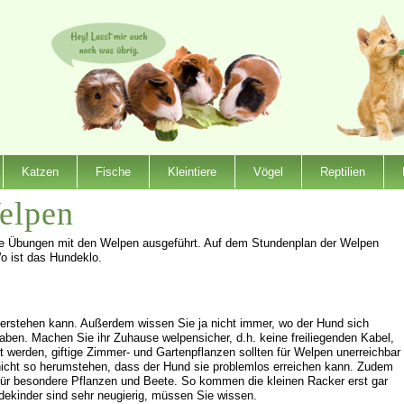
Katzen
Fische
Kleintiere
Vögel
Reptilien
elpen
Übungen mit den Welpen ausgeführt. Auf dem Stundenplan der Welpen
o ist das Hundeklo.
t verstehen kann. Außerdem wissen Sie ja nicht immer, wo der Hund sich
haben. Machen Sie ihr Zuhause welpensicher, d.h. keine freiliegenden Kabel,
t werden, giftige Zimmer- und Gartenpflanzen sollten für Welpen unerreichbar
 nicht so herumstehen, dass der Hund sie problemlos erreichen kann. Zudem
h für besondere Pflanzen und Beete. So kommen die kleinen Racker erst gar
ndekinder sind sehr neugierig, müssen Sie wissen.