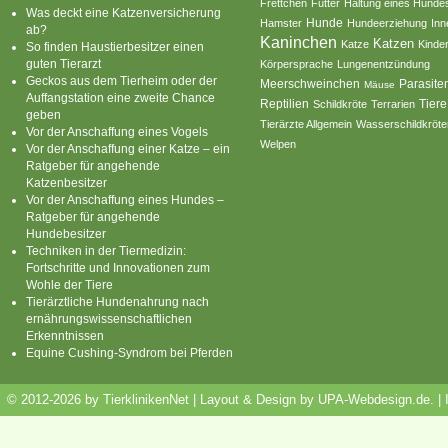
Frettchen
Futter
Haltung eines Hunde
Was deckt eine Katzenversicherung
Hamster
Hunde
Hundeerziehung
Inn
ab?
Kaninchen
Katzen
Katze
Kinde
So finden Haustierbesitzer einen
guten Tierarzt
Körpersprache
Lungenentzündung
Geckos aus dem Tierheim oder der
Parasite
Meerschweinchen
Mäuse
Auffangstation eine zweite Chance
Reptilien
Tiere
Schildkröte
Terrarien
geben
Tierärzte Allgemein
Wasserschildkröte
Vor der Anschaffung eines Vogels
Welpen
Vor der Anschaffung einer Katze – ein
Ratgeber für angehende
Katzenbesitzer
Vor der Anschaffung eines Hundes –
Ratgeber für angehende
Hundebesitzer
Techniken in der Tiermedizin:
Fortschritte und Innovationen zum
Wohle der Tiere
Tierärztliche Hundenahrung nach
ernährungswissenschaftlichen
Erkenntnissen
Equine Cushing-Syndrom bei Pferden
© 2012-2026 by TierklinikenNet | Layout & Design by
UPA-Webdesign.de
.
|