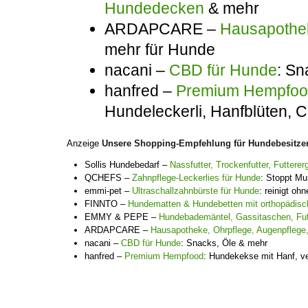
Hundedecken
& mehr
ARDAPCARE –
Hausapothek
mehr für Hunde
nacani –
CBD für Hunde
: Sn
hanfred –
Premium Hempfo
Hundeleckerli, Hanfblüten,
Anzeige
Unsere Shopping-Empfehlung für Hundebesitze
Sollis Hundebedarf –
Nassfutter, Trockenfutter, Futter
QCHEFS –
Zahnpflege-Leckerlies für Hunde
: Stoppt Mu
emmi-pet –
Ultraschallzahnbürste für Hunde
: reinigt o
FINNTO –
Hundematten & Hundebetten mit orthopädisch
EMMY & PEPE –
Hundebademäntel, Gassitaschen, Fu
ARDAPCARE –
Hausapotheke, Ohrpflege, Augenpflege
nacani –
CBD für Hunde
: Snacks, Öle & mehr
hanfred –
Premium Hempfood
: Hundekekse mit Hanf, v