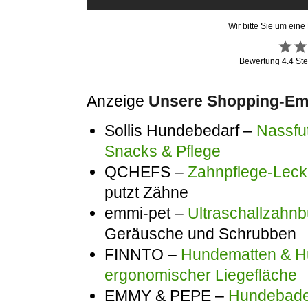
Wir bitte Sie um eine
Bewertung
4.4
Ste
Anzeige
Unsere Shopping-Emp
Sollis Hundebedarf –
Nassfut
Snacks & Pflege
QCHEFS –
Zahnpflege-Lecke
putzt Zähne
emmi-pet –
Ultraschallzahnb
Geräusche und Schrubben
FINNTO –
Hundematten & Hu
ergonomischer Liegefläche
EMMY & PEPE –
Hundebadem